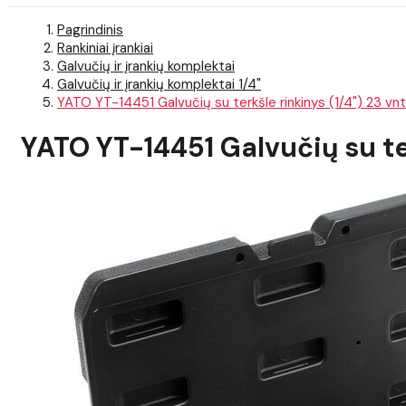
Pagrindinis
Rankiniai įrankiai
Galvučių ir įrankių komplektai
Galvučių ir įrankių komplektai 1/4"
YATO YT-14451 Galvučių su terkšle rinkinys (1/4") 23 vnt
YATO YT-14451 Galvučių su ter