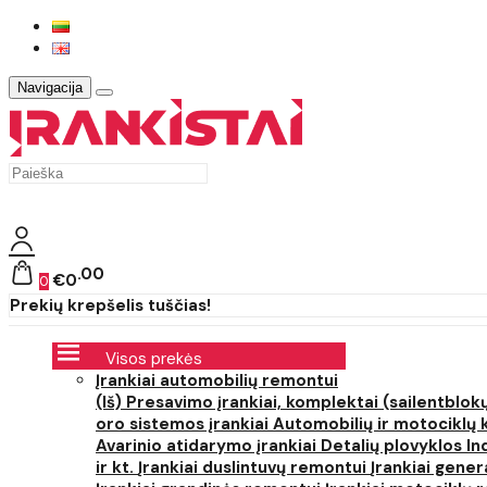
Navigacija
00
€0
0
Prekių krepšelis tuščias!
Visos prekės
Įrankiai automobilių remontui
(Iš) Presavimo įrankiai, komplektai (sailentblokų
oro sistemos įrankiai
Automobilių ir motociklų 
Avarinio atidarymo įrankiai
Detalių plovyklos
In
ir kt.
Įrankiai duslintuvų remontui
Įrankiai gener