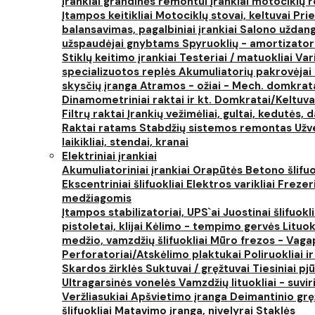
Įrankiai grandinės remontui
Įrankiai motociklų
Įtampos keitikliai
Motociklų stovai, keltuvai
Prie
balansavimas, pagalbiniai įrankiai
Salono uždanga
užspaudėjai gnybtams
Spyruoklių - amortizator
Stiklų keitimo įrankiai
Testeriai / matuokliai
Var
specializuotos replės
Akumuliatorių pakrovėjai 
skysčių įranga
Atramos - ožiai - Mech. domkra
Dinamometriniai raktai ir kt.
Domkratai/Keltuva
Filtrų raktai
Įrankių vežimėliai, gultai, kedutės, d
Raktai ratams
Stabdžių sistemos remontas
Užv
laikikliai, stendai, kranai
Elektriniai įrankiai
Akumuliatoriniai įrankiai
Orapūtės
Betono šlifuo
Ekscentriniai šlifuokliai
Elektros varikliai
Frezer
medžiagomis
Įtampos stabilizatoriai, UPS`ai
Juostinai šlifuokl
pistoletai, klijai
Kėlimo - tempimo gervės
Lituok
medžio, vamzdžių šlifuokliai
Mūro frezos - Vaga
Perforatoriai/Atskėlimo plaktukai
Poliruokliai i
Skardos žirklės
Suktuvai / gręžtuvai
Tiesiniai pj
Ultragarsinės vonelės
Vamzdžių lituokliai - suvi
Veržliasukiai
Apšvietimo įranga
Deimantinio grę
šlifuokliai
Matavimo įranga, nivelyrai
Staklės