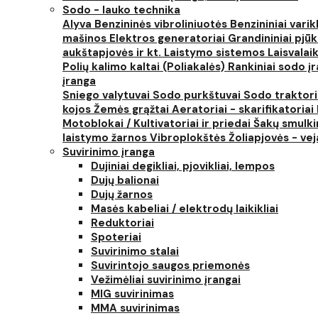
Sodo - lauko technika
Alyva
Benzininės vibroliniuotės
Benzininiai varik
mašinos
Elektros generatoriai
Grandininiai pjūk
aukštapjovės ir kt.
Laistymo sistemos
Laisvalai
Polių kalimo kaltai (Poliakalės)
Rankiniai sodo įra
įranga
Sniego valytuvai
Sodo purkštuvai
Sodo traktor
kojos
Žemės grąžtai
Aeratoriai - skarifikatoriai
Motoblokai / Kultivatoriai ir priedai
Šakų smulki
laistymo žarnos
Vibroplokštės
Žoliapjovės - ve
Suvirinimo įranga
Dujiniai degikliai, pjovikliai, lempos
Dujų balionai
Dujų žarnos
Masės kabeliai / elektrodų laikikliai
Reduktoriai
Spoteriai
Suvirinimo stalai
Suvirintojo saugos priemonės
Vežimėliai suvirinimo įrangai
MIG suvirinimas
MMA suvirinimas