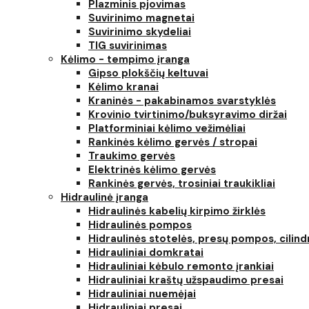
Plazminis pjovimas
Suvirinimo magnetai
Suvirinimo skydeliai
TIG suvirinimas
Kėlimo - tempimo įranga
Gipso plokščių keltuvai
Kėlimo kranai
Kraninės - pakabinamos svarstyklės
Krovinio tvirtinimo/buksyravimo diržai
Platforminiai kėlimo vežimėliai
Rankinės kėlimo gervės / stropai
Traukimo gervės
Elektrinės kėlimo gervės
Rankinės gervės, trosiniai traukikliai
Hidraulinė įranga
Hidraulinės kabelių kirpimo žirklės
Hidraulinės pompos
Hidraulinės stotelės, presų pompos, cilind
Hidrauliniai domkratai
Hidrauliniai kėbulo remonto įrankiai
Hidrauliniai kraštų užspaudimo presai
Hidrauliniai nuemėjai
Hidrauliniai presai