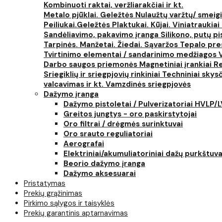
Kombinuoti raktai, veržliarakčiai ir kt.
Metalo pjūklai. Geležtės
Nulaužtų varžtų/ smeigi
Peiliukai.Geležtės
Plaktukai. Kūjai. Viniatraukiai
Sandėliavimo, pakavimo įranga
Silikono, putų p
Tarpinės. Manžetai. Žiedai. Sąvaržos
Tepalo pres
Tvirtinimo elementai / sandarinimo medžiagos
Darbo saugos priemonės
Magnetiniai įrankiai
Re
Sriegiklių ir sriegpjovių rinkiniai
Techniniai skysčia
valcavimas ir kt.
Vamzdinės sriegpjovės
Dažymo įranga
Dažymo pistoletai / Pulverizatoriai HVLP/
Greitos jungtys - oro paskirstytojai
Oro filtrai / drėgmės surinktuvai
Oro srauto reguliatoriai
Aerografai
Elektriniai/akumuliatoriniai dažų purkštuva
Beorio dažymo įranga
Dažymo aksesuarai
Pristatymas
Prekių grąžinimas
Pirkimo sąlygos ir taisyklės
Prekių garantinis aptarnavimas