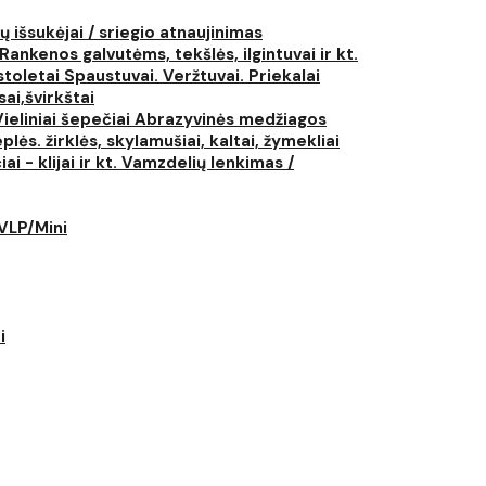
ų išsukėjai / sriegio atnaujinimas
Rankenos galvutėms, tekšlės, ilgintuvai ir kt.
istoletai
Spaustuvai. Veržtuvai. Priekalai
ai,švirkštai
Vieliniai šepečiai
Abrazyvinės medžiagos
plės. žirklės, skylamušiai, kaltai, žymekliai
i - klijai ir kt.
Vamzdelių lenkimas /
LVLP/Mini
i