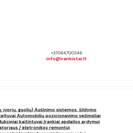
+37064700346
info@irankistai.lt
, įvorių, guolių)
Aušinimo sistemos, šildymo
keltuvai
Automobilių pozicionavimo vežimėliai
dukciniai kaitintuvai
Įrankiai apdailos ardymui
atoriaus / eletronikos remontui