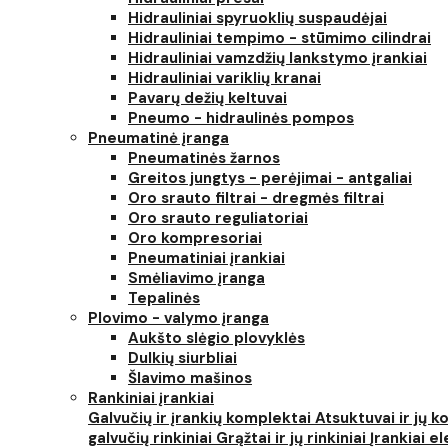
Hidrauliniai spyruoklių suspaudėjai
Hidrauliniai tempimo - stūmimo cilindrai
Hidrauliniai vamzdžių lankstymo įrankiai
Hidrauliniai variklių kranai
Pavarų dežių keltuvai
Pneumo - hidraulinės pompos
Pneumatinė įranga
Pneumatinės žarnos
Greitos jungtys - perėjimai - antgaliai
Oro srauto filtrai - dregmės filtrai
Oro srauto reguliatoriai
Oro kompresoriai
Pneumatiniai įrankiai
Smėliavimo įranga
Tepalinės
Plovimo - valymo įranga
Aukšto slėgio plovyklės
Dulkių siurbliai
Šlavimo mašinos
Rankiniai įrankiai
Galvučių ir įrankių komplektai
Atsuktuvai ir jų 
galvučių rinkiniai
Grąžtai ir jų rinkiniai
Įrankiai 