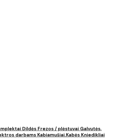
komplektai
Dildės
Frezos / plėstuvai
Galvutės,
elektros darbams
Kabiamušiai.Kabės
Kniedikliai