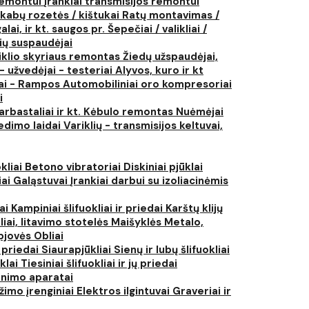
 remontui
Įrankiai transmisijos remontui
kabų rozetės / kištukai
Ratų montavimas /
lai, ir kt. saugos pr.
Šepečiai / valikliai /
ių suspaudėjai
iklio skyriaus remontas
Žiedų užspaudėjai,
- užvedėjai - testeriai
Alyvos, kuro ir kt
tai - Rampos
Automobiliniai oro kompresoriai
i
arbastaliai ir kt.
Kėbulo remontas
Nuėmėjai
edimo laidai
Variklių - transmisijos keltuvai,
kliai
Betono vibratoriai
Diskiniai pjūklai
iai
Galąstuvai
Įrankiai darbui su izoliacinėmis
iai
Kampiniai šlifuokliai ir priedai
Karštų klijų
liai, litavimo stotelės
Maišyklės
Metalo,
pjovės
Obliai
r priedai
Siaurapjūkliai
Sienų ir lubų šlifuokliai
ūklai
Tiesiniai šlifuokliai ir jų priedai
rinimo aparatai
žimo įrenginiai
Elektros ilgintuvai
Graveriai ir