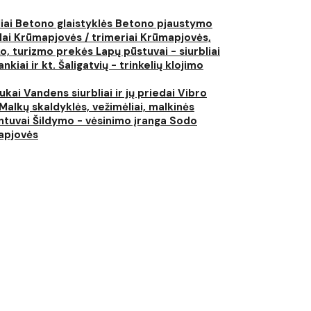
liai
Betono glaistyklės
Betono pjaustymo
lai
Krūmapjovės / trimeriai
Krūmapjovės,
ko, turizmo prekės
Lapų pūstuvai - siurbliai
nkiai ir kt.
Šaligatvių - trinkelių klojimo
iukai
Vandens siurbliai ir jų priedai
Vibro
Malkų skaldyklės, vežimėliai, malkinės
ntuvai
Šildymo - vėsinimo įranga
Sodo
japjovės