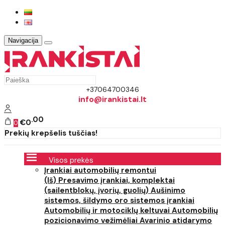
Navigacija
+37064700346
info@irankistai.lt
00
€0
0
Prekių krepšelis tuščias!
Visos prekės
Įrankiai automobilių remontui
(Iš) Presavimo įrankiai, komplektai
(sailentblokų, įvorių, guolių)
Aušinimo
sistemos, šildymo oro sistemos įrankiai
Automobilių ir motociklų keltuvai
Automobilių
pozicionavimo vežimėliai
Avarinio atidarymo