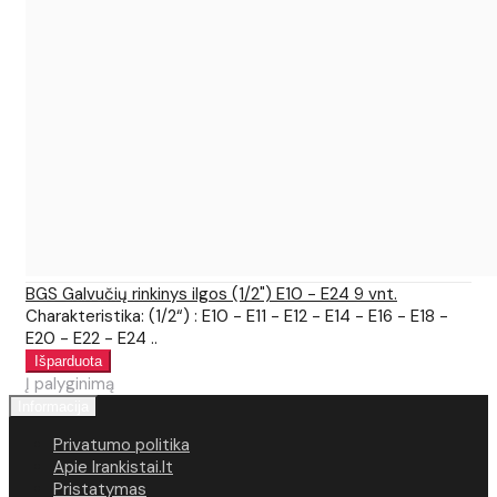
BGS Galvučių rinkinys ilgos (1/2") E10 - E24 9 vnt.
Charakteristika: (1/2“) : E10 - E11 - E12 - E14 - E16 - E18 -
E20 - E22 - E24 ..
Į palyginimą
Informacija
Privatumo politika
Apie Irankistai.lt
Pristatymas