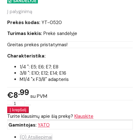
Į palyginimą
Prekės kodas:
YT-0520
Turimas kiekis:
Prekė sandėlyje
Greitas prekės pristatymas!
Charakteristika:
1/4 ": E5; E6; E7; E8
3/8 ": E10; E12; E14; E16
M1/4 "x F3/8" adapteris
99
€8
su PVM
Turite klausimų apie šią prekę?
Klauskite
Gamintojas:
YATO
(0) Atsiliepimai