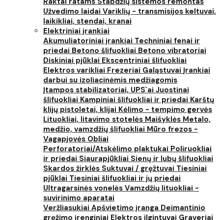
Raktai ratams
Stabdžių sistemos remontas
Užvedimo laidai
Variklių - transmisijos keltuvai,
laikikliai, stendai, kranai
Elektriniai įrankiai
Akumuliatoriniai įrankiai
Techniniai fenai ir
priedai
Betono šlifuokliai
Betono vibratoriai
Diskiniai pjūklai
Ekscentriniai šlifuokliai
Elektros varikliai
Frezeriai
Galąstuvai
Įrankiai
darbui su izoliacinėmis medžiagomis
Įtampos stabilizatoriai, UPS`ai
Juostinai
šlifuokliai
Kampiniai šlifuokliai ir priedai
Karštų
klijų pistoletai, klijai
Kėlimo - tempimo gervės
Lituokliai, litavimo stotelės
Maišyklės
Metalo,
medžio, vamzdžių šlifuokliai
Mūro frezos -
Vagapjovės
Obliai
Perforatoriai/Atskėlimo plaktukai
Poliruokliai
ir priedai
Siaurapjūkliai
Sienų ir lubų šlifuokliai
Skardos žirklės
Suktuvai / gręžtuvai
Tiesiniai
pjūklai
Tiesiniai šlifuokliai ir jų priedai
Ultragarsinės vonelės
Vamzdžių lituokliai -
suvirinimo aparatai
Veržliasukiai
Apšvietimo įranga
Deimantinio
gręžimo įrenginiai
Elektros ilgintuvai
Graveriai