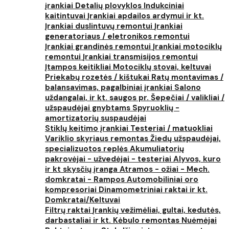
įrankiai
Detalių plovyklos
Indukciniai
kaitintuvai
Įrankiai apdailos ardymui ir kt.
Įrankiai duslintuvų remontui
Įrankiai
generatoriaus / eletronikos remontui
Įrankiai grandinės remontui
Įrankiai motociklų
remontui
Įrankiai transmisijos remontui
Įtampos keitikliai
Motociklų stovai, keltuvai
Priekabų rozetės / kištukai
Ratų montavimas /
balansavimas, pagalbiniai įrankiai
Salono
uždangalai, ir kt. saugos pr.
Šepečiai / valikliai /
užspaudėjai gnybtams
Spyruoklių -
amortizatorių suspaudėjai
Stiklų keitimo įrankiai
Testeriai / matuokliai
Variklio skyriaus remontas
Žiedų užspaudėjai,
specializuotos replės
Akumuliatorių
pakrovėjai - užvedėjai - testeriai
Alyvos, kuro
ir kt skysčių įranga
Atramos - ožiai - Mech.
domkratai - Rampos
Automobiliniai oro
kompresoriai
Dinamometriniai raktai ir kt.
Domkratai/Keltuvai
Filtrų raktai
Įrankių vežimėliai, gultai, kedutės,
darbastaliai ir kt.
Kėbulo remontas
Nuėmėjai