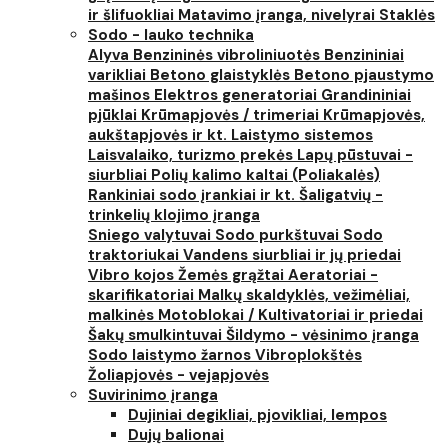
ir šlifuokliai
Matavimo įranga, nivelyrai
Staklės
Sodo - lauko technika
Alyva
Benzininės vibroliniuotės
Benzininiai
varikliai
Betono glaistyklės
Betono pjaustymo
mašinos
Elektros generatoriai
Grandininiai
pjūklai
Krūmapjovės / trimeriai
Krūmapjovės,
aukštapjovės ir kt.
Laistymo sistemos
Laisvalaiko, turizmo prekės
Lapų pūstuvai -
siurbliai
Polių kalimo kaltai (Poliakalės)
Rankiniai sodo įrankiai ir kt.
Šaligatvių -
trinkelių klojimo įranga
Sniego valytuvai
Sodo purkštuvai
Sodo
traktoriukai
Vandens siurbliai ir jų priedai
Vibro kojos
Žemės grąžtai
Aeratoriai -
skarifikatoriai
Malkų skaldyklės, vežimėliai,
malkinės
Motoblokai / Kultivatoriai ir priedai
Šakų smulkintuvai
Šildymo - vėsinimo įranga
Sodo laistymo žarnos
Vibroplokštės
Žoliapjovės - vejapjovės
Suvirinimo įranga
Dujiniai degikliai, pjovikliai, lempos
Dujų balionai