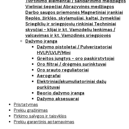
Tvirtinimo elementai / sandarinimo medžiagos
Vieliniai šepečiai
Abrazyvinės medžiagos
Darbo saugos priemonės
Magnetiniai įrankiai
Replės. žirklės, skylamušiai, kaltai, žymekliai
Sriegiklių ir sriegpjovių rinkiniai
Techniniai
skysčiai - klijai ir kt.
Vamzdelių lenkimas /
valcavimas ir kt.
Vamzdinės sriegpjovės
Dažymo įranga
Dažymo pistoletai / Pulverizatoriai
HVLP/LVLP/Mini
Greitos jungtys - oro paskirstytojai
Oro filtrai / drėgmės surinktuvai
Oro srauto reguliatoriai
Aerografai
Elektriniai/akumuliatoriniai dažų
purkštuvai
Beorio dažymo įranga
Dažymo aksesuarai
Pristatymas
Prekių grąžinimas
Pirkimo sąlygos ir taisyklės
Prekių garantinis aptarnavimas