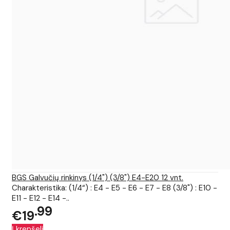
BGS Galvučių rinkinys (1/4") (3/8") E4-E20 12 vnt.
Charakteristika: (1/4“) : E4 - E5 - E6 - E7 - E8 (3/8") : E10 -
E11 - E12 - E14 -..
99
€19
Į krepšelį