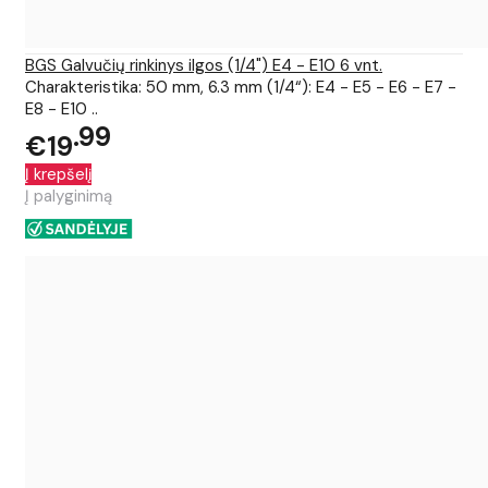
BGS Galvučių rinkinys ilgos (1/4") E4 - E10 6 vnt.
Charakteristika: 50 mm, 6.3 mm (1/4“): E4 - E5 - E6 - E7 -
E8 - E10 ..
99
€19
Į krepšelį
Į palyginimą