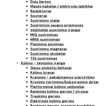
Dujų žarnos
Masės kabeliai / elektrodų laikikliai
Reduktoriai
Spoteriai
Suvirinimo stalai
Suvirintojo saugos priemonės
Vežimėliai suvirinimo įrangai
MIG suvirinimas
MMA suvirinimas
Plazminis pjovimas
Suvirinimo magnetai
Suvirinimo skydeliai
TIG suvirinimas
Kėlimo - tempimo įranga
Gipso plokščių keltuvai
Kėlimo kranai
Kraninės - pakabinamos svarstyklės
Krovinio tvirtinimo/buksyravimo diržai
Platforminiai kėlimo vežimėliai
Rankinės kėlimo gervės / stropai
Traukimo gervės
Elektrinės kėlimo gervės
Rankinės gervės, trosiniai traukikliai