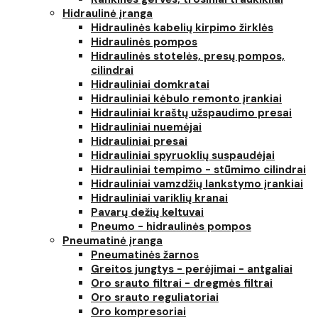
Hidraulinė įranga
Hidraulinės kabelių kirpimo žirklės
Hidraulinės pompos
Hidraulinės stotelės, presų pompos,
cilindrai
Hidrauliniai domkratai
Hidrauliniai kėbulo remonto įrankiai
Hidrauliniai kraštų užspaudimo presai
Hidrauliniai nuemėjai
Hidrauliniai presai
Hidrauliniai spyruoklių suspaudėjai
Hidrauliniai tempimo - stūmimo cilindrai
Hidrauliniai vamzdžių lankstymo įrankiai
Hidrauliniai variklių kranai
Pavarų dežių keltuvai
Pneumo - hidraulinės pompos
Pneumatinė įranga
Pneumatinės žarnos
Greitos jungtys - perėjimai - antgaliai
Oro srauto filtrai - dregmės filtrai
Oro srauto reguliatoriai
Oro kompresoriai