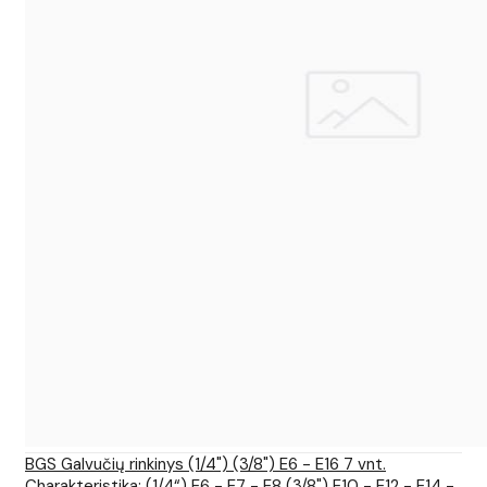
BGS Galvučių rinkinys (1/4") (3/8") E6 - E16 7 vnt.
Charakteristika: (1/4“) E6 - E7 - E8 (3/8") E10 - E12 - E14 -