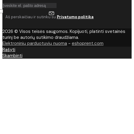
Aš perskaičiau ir sutinku su
Privatumo politika
2026 © Visos teisės saugomos. Kopijuoti, platinti svetainės
turinį be autorių sutikimo draudžiama.
Elektroninių parduotuvių nuoma
-
eshoprent.com
Rašyti
Skambinti