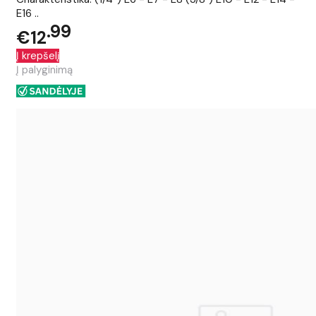
E16 ..
99
€12
Į krepšelį
Į palyginimą