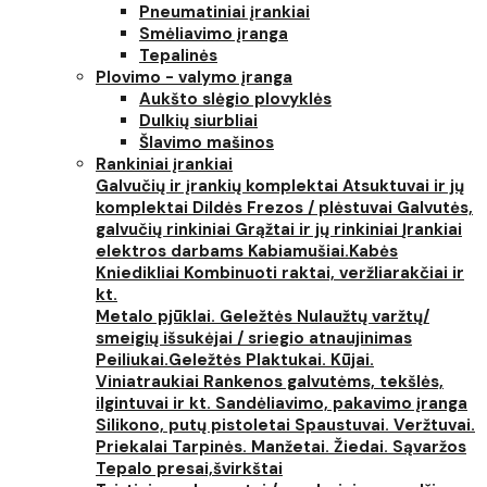
Pneumatiniai įrankiai
Smėliavimo įranga
Tepalinės
Plovimo - valymo įranga
Aukšto slėgio plovyklės
Dulkių siurbliai
Šlavimo mašinos
Rankiniai įrankiai
Galvučių ir įrankių komplektai
Atsuktuvai ir jų
komplektai
Dildės
Frezos / plėstuvai
Galvutės,
galvučių rinkiniai
Grąžtai ir jų rinkiniai
Įrankiai
elektros darbams
Kabiamušiai.Kabės
Kniedikliai
Kombinuoti raktai, veržliarakčiai ir
kt.
Metalo pjūklai. Geležtės
Nulaužtų varžtų/
smeigių išsukėjai / sriegio atnaujinimas
Peiliukai.Geležtės
Plaktukai. Kūjai.
Viniatraukiai
Rankenos galvutėms, tekšlės,
ilgintuvai ir kt.
Sandėliavimo, pakavimo įranga
Silikono, putų pistoletai
Spaustuvai. Veržtuvai.
Priekalai
Tarpinės. Manžetai. Žiedai. Sąvaržos
Tepalo presai,švirkštai