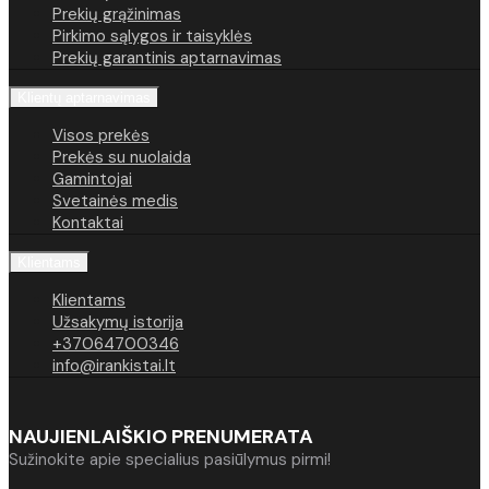
Prekių grąžinimas
Pirkimo sąlygos ir taisyklės
Prekių garantinis aptarnavimas
Klientų aptarnavimas
Visos prekės
Prekės su nuolaida
Gamintojai
Svetainės medis
Kontaktai
Klientams
Klientams
Užsakymų istorija
+37064700346
info@irankistai.lt
NAUJIENLAIŠKIO PRENUMERATA
Sužinokite apie specialius pasiūlymus pirmi!