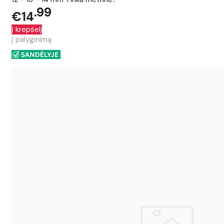
99
€14
Į krepšelį
Į palyginimą