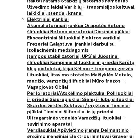
Raktai ratams
Stabdžių sistemos remontas
Užvedimo laidai
Variklių - transmisijos keltuvai,
laikikliai, stendai, kranai
Elektriniai įrankiai
Akumuliatoriniai įrankiai
Orapūtės
Betono
šlifuokliai
Betono vibratoriai
Diskiniai pjūklai
Ekscentriniai šlifuokliai
Elektros varikliai
Frezeriai
Galąstuvai
Įrankiai darbui su
izoliacinėmis medžiagomis
Įtampos stabilizatoriai, UPS`ai
Juostinai
šlifuokliai
Kampiniai šlifuokliai ir priedai
Karštų
klijų pistoletai, klijai
Kėlimo - tempimo gervės
Lituokliai, litavimo stotelės
Maišyklės
Metalo,
medžio, vamzdžių šlifuokliai
Mūro frezos -
Vagapjovės
Obliai
Perforatoriai/Atskėlimo plaktukai
Poliruokliai
ir priedai
Siaurapjūkliai
Sienų ir lubų šlifuokliai
Skardos žirklės
Suktuvai / gręžtuvai
Tiesiniai
pjūklai
Tiesiniai šlifuokliai ir jų priedai
Ultragarsinės vonelės
Vamzdžių lituokliai -
suvirinimo aparatai
Veržliasukiai
Apšvietimo įranga
Deimantinio
gręžimo įrenginiai
Elektros ilgintuvai
Graveriai