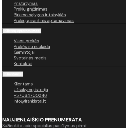
Pristatymas
Prekių grąžinimas
Pirkimo sąlygos ir taisyklės
Prekių garantinis aptarnavimas
Klientų aptarnavimas
Visos prekės
Prekės su nuolaida
Gamintojai
Svetainės medis
Kontaktai
Klientams
Klientams
Užsakymų istorija
+37064700346
info@irankistai.lt
NAUJIENLAIŠKIO PRENUMERATA
Sužinokite apie specialius pasiūlymus pirmi!