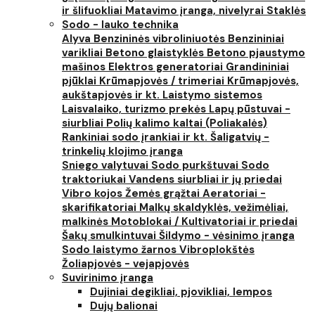
ir šlifuokliai
Matavimo įranga, nivelyrai
Staklės
Sodo - lauko technika
Alyva
Benzininės vibroliniuotės
Benzininiai
varikliai
Betono glaistyklės
Betono pjaustymo
mašinos
Elektros generatoriai
Grandininiai
pjūklai
Krūmapjovės / trimeriai
Krūmapjovės,
aukštapjovės ir kt.
Laistymo sistemos
Laisvalaiko, turizmo prekės
Lapų pūstuvai -
siurbliai
Polių kalimo kaltai (Poliakalės)
Rankiniai sodo įrankiai ir kt.
Šaligatvių -
trinkelių klojimo įranga
Sniego valytuvai
Sodo purkštuvai
Sodo
traktoriukai
Vandens siurbliai ir jų priedai
Vibro kojos
Žemės grąžtai
Aeratoriai -
skarifikatoriai
Malkų skaldyklės, vežimėliai,
malkinės
Motoblokai / Kultivatoriai ir priedai
Šakų smulkintuvai
Šildymo - vėsinimo įranga
Sodo laistymo žarnos
Vibroplokštės
Žoliapjovės - vejapjovės
Suvirinimo įranga
Dujiniai degikliai, pjovikliai, lempos
Dujų balionai