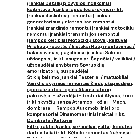
įrankiai
Detalių plovyklos
Indukciniai
kaitintuvai
Įrankiai apdailos ardymui ir kt.
Įrankiai duslintuvų remontui
Įrankiai
generatoriaus / eletronikos remontui
Įrankiai grandinės remontui
Įrankiai motociklų
remontui
Įrankiai transmisijos remontui
Įtampos keitikliai
Motociklų stovai, keltuvai
Priekabų rozetės / kištukai
Ratų montavimas /
balansavimas, pagalbiniai įrankiai
Salono
uždangalai, ir kt. saugos pr.
Šepečiai / valikliai /
užspaudėjai gnybtams
Spyruoklių -
amortizatorių suspaudėjai
Stiklų keitimo įrankiai
Testeriai / matuokliai
Variklio skyriaus remontas
Žiedų užspaudėjai,
specializuotos replės
Akumuliatorių
pakrovėjai - užvedėjai - testeriai
Alyvos, kuro
ir kt skysčių įranga
Atramos - ožiai - Mech.
domkratai - Rampos
Automobiliniai oro
kompresoriai
Dinamometriniai raktai ir kt.
Domkratai/Keltuvai
Filtrų raktai
Įrankių vežimėliai, gultai, kedutės,
darbastaliai ir kt.
Kėbulo remontas
Nuėmėjai