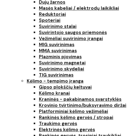
Dujų žarnos
Masės kabeliai / elektrodų laikikliai
Reduktoriai
Spoteriai
Suvirinimo stalai
Suvirintojo saugos priemonės
Vežimėliai suvirinimo įrangai
MIG suvirinimas
MMA suvirinimas
Plazminis pjovimas
Suvirinimo magnetai
Suvirinimo skydeliai
TIG suvirinimas
Kėlimo - tempimo įranga
Gipso plokščių keltuvai
Kėlimo kranai
Kraninės - pakabinamos svarstyklės
Krovinio tvirtinimo/buksyravimo diržai
Platforminiai kėlimo vežimėliai
Rankinės kėlimo gervės / stropai
Traukimo gervės
Elektrinės kėlimo gervės
Rankinės gervės, trosiniai traukikliai