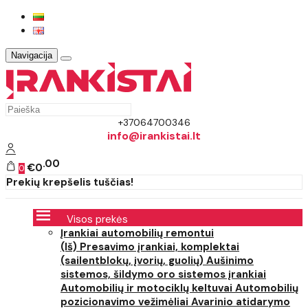
Navigacija
+37064700346
info@irankistai.lt
00
€0
0
Prekių krepšelis tuščias!
Visos prekės
Įrankiai automobilių remontui
(Iš) Presavimo įrankiai, komplektai
(sailentblokų, įvorių, guolių)
Aušinimo
sistemos, šildymo oro sistemos įrankiai
Automobilių ir motociklų keltuvai
Automobilių
pozicionavimo vežimėliai
Avarinio atidarymo