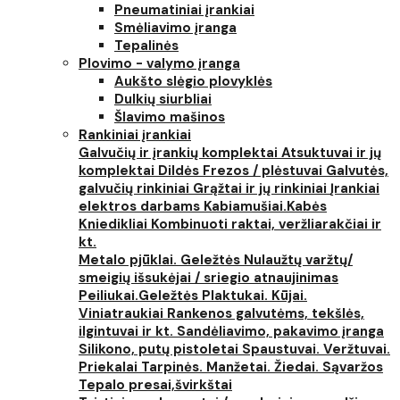
Pneumatiniai įrankiai
Smėliavimo įranga
Tepalinės
Plovimo - valymo įranga
Aukšto slėgio plovyklės
Dulkių siurbliai
Šlavimo mašinos
Rankiniai įrankiai
Galvučių ir įrankių komplektai
Atsuktuvai ir jų
komplektai
Dildės
Frezos / plėstuvai
Galvutės,
galvučių rinkiniai
Grąžtai ir jų rinkiniai
Įrankiai
elektros darbams
Kabiamušiai.Kabės
Kniedikliai
Kombinuoti raktai, veržliarakčiai ir
kt.
Metalo pjūklai. Geležtės
Nulaužtų varžtų/
smeigių išsukėjai / sriegio atnaujinimas
Peiliukai.Geležtės
Plaktukai. Kūjai.
Viniatraukiai
Rankenos galvutėms, tekšlės,
ilgintuvai ir kt.
Sandėliavimo, pakavimo įranga
Silikono, putų pistoletai
Spaustuvai. Veržtuvai.
Priekalai
Tarpinės. Manžetai. Žiedai. Sąvaržos
Tepalo presai,švirkštai