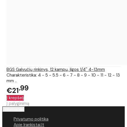
BGS Galvučių rinkinys, 12 kampų, ilgos 1/4'' 4-13mm
Charakteristika: 4 - 5 - 5.5 - 6 - 7 - 8 - 9 - 10 - 11 - 12 - 13
mm ..
99
€21
Į krepšelį
Į palyginimą
Informacija
Privatumo politika
Apie Irankistai.lt