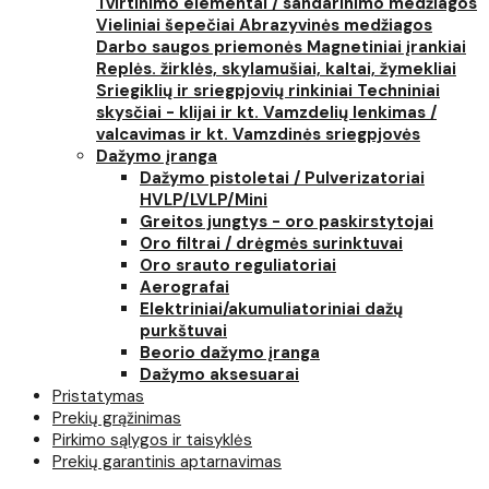
Tvirtinimo elementai / sandarinimo medžiagos
Vieliniai šepečiai
Abrazyvinės medžiagos
Darbo saugos priemonės
Magnetiniai įrankiai
Replės. žirklės, skylamušiai, kaltai, žymekliai
Sriegiklių ir sriegpjovių rinkiniai
Techniniai
skysčiai - klijai ir kt.
Vamzdelių lenkimas /
valcavimas ir kt.
Vamzdinės sriegpjovės
Dažymo įranga
Dažymo pistoletai / Pulverizatoriai
HVLP/LVLP/Mini
Greitos jungtys - oro paskirstytojai
Oro filtrai / drėgmės surinktuvai
Oro srauto reguliatoriai
Aerografai
Elektriniai/akumuliatoriniai dažų
purkštuvai
Beorio dažymo įranga
Dažymo aksesuarai
Pristatymas
Prekių grąžinimas
Pirkimo sąlygos ir taisyklės
Prekių garantinis aptarnavimas