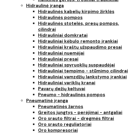
Hidraulinė įranga
Hidraulinės kabelių kirpimo žirklės
Hidraulinės pompos
Hidraulinės stotelės, presų pompos,
cilindrai
Hidrauliniai domkratai
Hidrauliniai kėbulo remonto įrankiai
Hidrauliniai kraštų užspaudimo presai
Hidrauliniai nuemėjai
Hidrauliniai presai
Hidrauliniai spyruoklių suspaudėjai
Hidrauliniai tempimo - stūmimo cilindrai
Hidrauliniai vamzdžių lankstymo įrankiai
Hidrauliniai variklių kranai
Pavarų dežių keltuvai
Pneumo - hidraulinės pompos
Pneumatinė įranga
Pneumatinės žarnos
Greitos jungtys - perėjimai - antgaliai
Oro srauto filtrai - dregmės filtrai
Oro srauto reguliatoriai
Oro kompresoriai