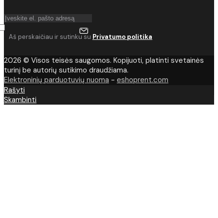
Aš perskaičiau ir sutinku su
Privatumo politika
2026 © Visos teisės saugomos. Kopijuoti, platinti svetainės
turinį be autorių sutikimo draudžiama.
Elektroninių parduotuvių nuoma
-
eshoprent.com
Rašyti
Skambinti