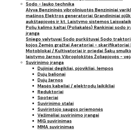
Sodo - lauko technika
Alyva
Benzininės vibroliniuotės
Benzininiai varik
mašinos
Elektros generatoriai
Grandininiai pjūk
aukštapjovės ir kt.
Laistymo sistemos
Laisvalai
Polių kalimo kaltai (Poliakalės)
Rankiniai sodo įra
įranga
Sniego valytuvai
Sodo purkštuvai
Sodo traktor
kojos
Žemės grąžtai
Aeratoriai - skarifikatoriai
Motoblokai / Kultivatoriai ir priedai
Šakų smulki
laistymo žarnos
Vibroplokštės
Žoliapjovės - ve
Suvirinimo įranga
Dujiniai degikliai, pjovikliai, lempos
Dujų balionai
Dujų žarnos
Masės kabeliai / elektrodų laikikliai
Reduktoriai
Spoteriai
Suvirinimo stalai
Suvirintojo saugos priemonės
Vežimėliai suvirinimo įrangai
MIG suvirinimas
MMA suvirinimas