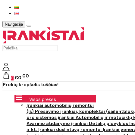
Navigacija
00
€0
0
Prekių krepšelis tuščias!
Visos prekės
Įrankiai automobilių remontui
(Iš) Presavimo įrankiai, komplektai (sailentblokų
oro sistemos įrankiai
Automobilių ir motociklų 
Avarinio atidarymo įrankiai
Detalių plovyklos
In
ir kt.
Įrankiai duslintuvų remontui
Įrankiai gener