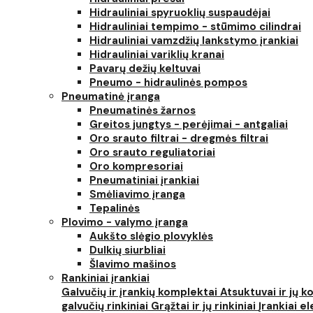
Hidrauliniai spyruoklių suspaudėjai
Hidrauliniai tempimo - stūmimo cilindrai
Hidrauliniai vamzdžių lankstymo įrankiai
Hidrauliniai variklių kranai
Pavarų dežių keltuvai
Pneumo - hidraulinės pompos
Pneumatinė įranga
Pneumatinės žarnos
Greitos jungtys - perėjimai - antgaliai
Oro srauto filtrai - dregmės filtrai
Oro srauto reguliatoriai
Oro kompresoriai
Pneumatiniai įrankiai
Smėliavimo įranga
Tepalinės
Plovimo - valymo įranga
Aukšto slėgio plovyklės
Dulkių siurbliai
Šlavimo mašinos
Rankiniai įrankiai
Galvučių ir įrankių komplektai
Atsuktuvai ir jų 
galvučių rinkiniai
Grąžtai ir jų rinkiniai
Įrankiai 