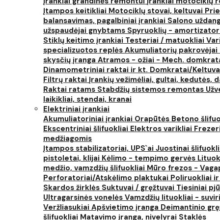
Įrankiai grandinės remontui
Įrankiai motociklų
Įtampos keitikliai
Motociklų stovai, keltuvai
Prie
balansavimas, pagalbiniai įrankiai
Salono uždanga
užspaudėjai gnybtams
Spyruoklių - amortizator
Stiklų keitimo įrankiai
Testeriai / matuokliai
Var
specializuotos replės
Akumuliatorių pakrovėjai 
skysčių įranga
Atramos - ožiai - Mech. domkra
Dinamometriniai raktai ir kt.
Domkratai/Keltuva
Filtrų raktai
Įrankių vežimėliai, gultai, kedutės, d
Raktai ratams
Stabdžių sistemos remontas
Užv
laikikliai, stendai, kranai
Elektriniai įrankiai
Akumuliatoriniai įrankiai
Orapūtės
Betono šlifuo
Ekscentriniai šlifuokliai
Elektros varikliai
Frezer
medžiagomis
Įtampos stabilizatoriai, UPS`ai
Juostinai šlifuokl
pistoletai, klijai
Kėlimo - tempimo gervės
Lituok
medžio, vamzdžių šlifuokliai
Mūro frezos - Vaga
Perforatoriai/Atskėlimo plaktukai
Poliruokliai i
Skardos žirklės
Suktuvai / gręžtuvai
Tiesiniai pj
Ultragarsinės vonelės
Vamzdžių lituokliai - suvi
Veržliasukiai
Apšvietimo įranga
Deimantinio grę
šlifuokliai
Matavimo įranga, nivelyrai
Staklės