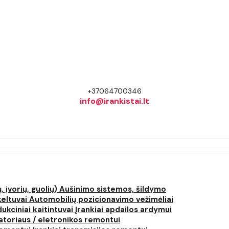
+37064700346
info@irankistai.lt
, įvorių, guolių)
Aušinimo sistemos, šildymo
keltuvai
Automobilių pozicionavimo vežimėliai
dukciniai kaitintuvai
Įrankiai apdailos ardymui
atoriaus / eletronikos remontui