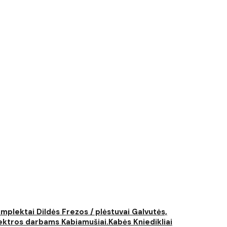
komplektai
Dildės
Frezos / plėstuvai
Galvutės,
elektros darbams
Kabiamušiai.Kabės
Kniedikliai