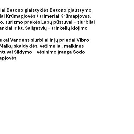
liai
Betono glaistyklės
Betono pjaustymo
lai
Krūmapjovės / trimeriai
Krūmapjovės,
ko, turizmo prekės
Lapų pūstuvai - siurbliai
nkiai ir kt.
Šaligatvių - trinkelių klojimo
iukai
Vandens siurbliai ir jų priedai
Vibro
Malkų skaldyklės, vežimėliai, malkinės
ntuvai
Šildymo - vėsinimo įranga
Sodo
japjovės