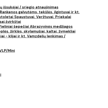
ų išsukėjai / sriegio atnaujinimas
Rankenos galvutėms, tekšlės, ilgintuvai ir kt.
istoletai
Spaustuvai. Veržtuvai. Priekalai
ai,švirkštai
Vieliniai šepečiai
Abrazyvinės medžiagos
plės. žirklės, skylamušiai, kaltai, žymekliai
i - klijai ir kt.
Vamzdelių lenkimas /
LVLP/Mini
i