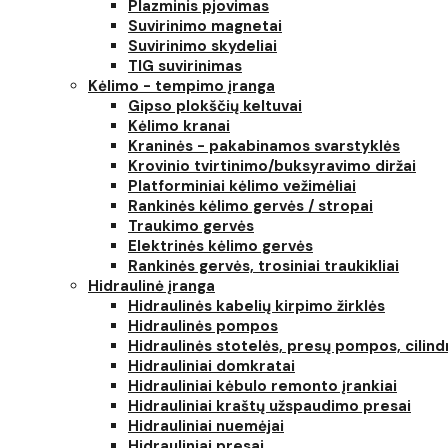
Plazminis pjovimas
Suvirinimo magnetai
Suvirinimo skydeliai
TIG suvirinimas
Kėlimo - tempimo įranga
Gipso plokščių keltuvai
Kėlimo kranai
Kraninės - pakabinamos svarstyklės
Krovinio tvirtinimo/buksyravimo diržai
Platforminiai kėlimo vežimėliai
Rankinės kėlimo gervės / stropai
Traukimo gervės
Elektrinės kėlimo gervės
Rankinės gervės, trosiniai traukikliai
Hidraulinė įranga
Hidraulinės kabelių kirpimo žirklės
Hidraulinės pompos
Hidraulinės stotelės, presų pompos, cilind
Hidrauliniai domkratai
Hidrauliniai kėbulo remonto įrankiai
Hidrauliniai kraštų užspaudimo presai
Hidrauliniai nuemėjai
Hidrauliniai presai