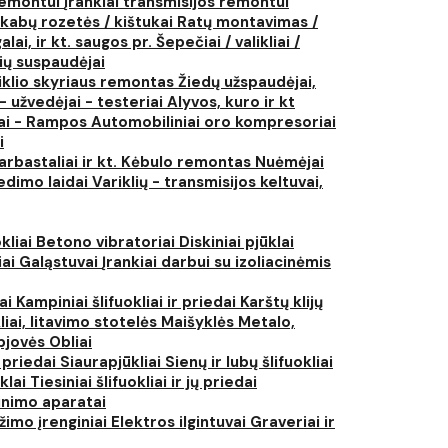
 remontui
Įrankiai transmisijos remontui
kabų rozetės / kištukai
Ratų montavimas /
lai, ir kt. saugos pr.
Šepečiai / valikliai /
ių suspaudėjai
iklio skyriaus remontas
Žiedų užspaudėjai,
- užvedėjai - testeriai
Alyvos, kuro ir kt
tai - Rampos
Automobiliniai oro kompresoriai
i
arbastaliai ir kt.
Kėbulo remontas
Nuėmėjai
edimo laidai
Variklių - transmisijos keltuvai,
kliai
Betono vibratoriai
Diskiniai pjūklai
iai
Galąstuvai
Įrankiai darbui su izoliacinėmis
iai
Kampiniai šlifuokliai ir priedai
Karštų klijų
liai, litavimo stotelės
Maišyklės
Metalo,
pjovės
Obliai
r priedai
Siaurapjūkliai
Sienų ir lubų šlifuokliai
ūklai
Tiesiniai šlifuokliai ir jų priedai
rinimo aparatai
žimo įrenginiai
Elektros ilgintuvai
Graveriai ir