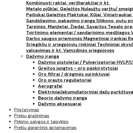
Kombinuoti raktai, veržliarakčiai ir kt.
Metalo pjūklai. Geležtės
Nulaužtų varžtų/ smeigi
Peiliukai.Geležtės
Plaktukai. Kūjai. Viniatraukiai
Sandėliavimo, pakavimo įranga
Silikono, putų p
Tarpinės. Manžetai. Žiedai. Sąvaržos
Tepalo pres
Tvirtinimo elementai / sandarinimo medžiagos
Darbo saugos priemonės
Magnetiniai įrankiai
Re
Sriegiklių ir sriegpjovių rinkiniai
Techniniai skysčia
valcavimas ir kt.
Vamzdinės sriegpjovės
Dažymo įranga
Dažymo pistoletai / Pulverizatoriai HVLP/
Greitos jungtys - oro paskirstytojai
Oro filtrai / drėgmės surinktuvai
Oro srauto reguliatoriai
Aerografai
Elektriniai/akumuliatoriniai dažų purkštuva
Beorio dažymo įranga
Dažymo aksesuarai
Pristatymas
Prekių grąžinimas
Pirkimo sąlygos ir taisyklės
Prekių garantinis aptarnavimas