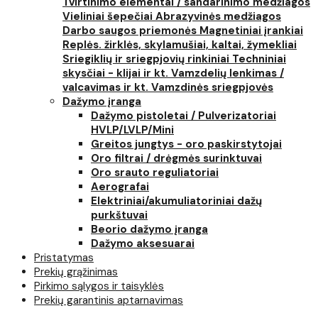
Tvirtinimo elementai / sandarinimo medžiagos
Vieliniai šepečiai
Abrazyvinės medžiagos
Darbo saugos priemonės
Magnetiniai įrankiai
Replės. žirklės, skylamušiai, kaltai, žymekliai
Sriegiklių ir sriegpjovių rinkiniai
Techniniai
skysčiai - klijai ir kt.
Vamzdelių lenkimas /
valcavimas ir kt.
Vamzdinės sriegpjovės
Dažymo įranga
Dažymo pistoletai / Pulverizatoriai
HVLP/LVLP/Mini
Greitos jungtys - oro paskirstytojai
Oro filtrai / drėgmės surinktuvai
Oro srauto reguliatoriai
Aerografai
Elektriniai/akumuliatoriniai dažų
purkštuvai
Beorio dažymo įranga
Dažymo aksesuarai
Pristatymas
Prekių grąžinimas
Pirkimo sąlygos ir taisyklės
Prekių garantinis aptarnavimas