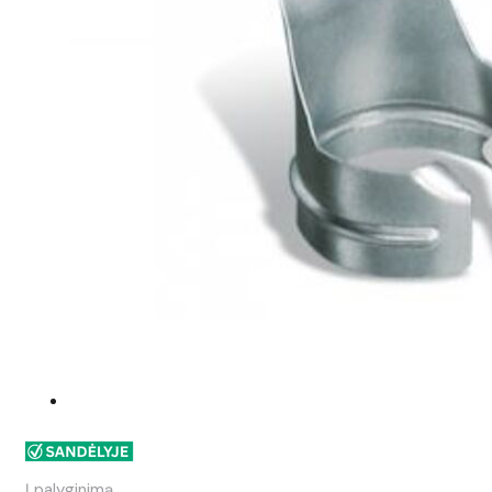
Į palyginimą