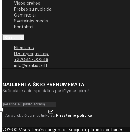
Visos prekės
Prekės su nuolaida
Gamintojai
Svetainės medis
Kontaktai
Klientams
Klientams
Užsakymų istorija
+37064700346
info@irankistai.lt
NAUJIENLAIŠKIO PRENUMERATA
Sužinokite apie specialius pasiūlymus pirmi!
Aš perskaičiau ir sutinku su
Privatumo politika
2026 © Visos teisės saugomos. Kopijuoti, platinti svetainės