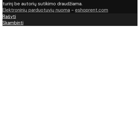
turinį be autorių sutikimo draudžiama.
Elektroninių parduotuvių nuoma
-
eshoprent.com
Rašyti
Skambinti