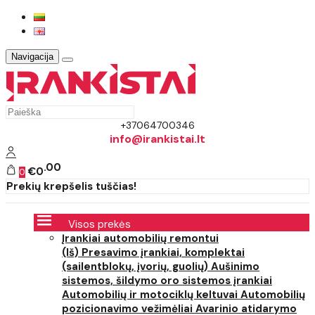
Navigacija
+37064700346
info@irankistai.lt
00
€0
0
Prekių krepšelis tuščias!
Visos prekės
Įrankiai automobilių remontui
(Iš) Presavimo įrankiai, komplektai
(sailentblokų, įvorių, guolių)
Aušinimo
sistemos, šildymo oro sistemos įrankiai
Automobilių ir motociklų keltuvai
Automobilių
pozicionavimo vežimėliai
Avarinio atidarymo