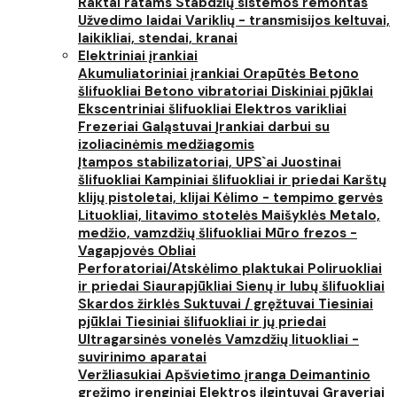
Raktai ratams
Stabdžių sistemos remontas
Užvedimo laidai
Variklių - transmisijos keltuvai,
laikikliai, stendai, kranai
Elektriniai įrankiai
Akumuliatoriniai įrankiai
Orapūtės
Betono
šlifuokliai
Betono vibratoriai
Diskiniai pjūklai
Ekscentriniai šlifuokliai
Elektros varikliai
Frezeriai
Galąstuvai
Įrankiai darbui su
izoliacinėmis medžiagomis
Įtampos stabilizatoriai, UPS`ai
Juostinai
šlifuokliai
Kampiniai šlifuokliai ir priedai
Karštų
klijų pistoletai, klijai
Kėlimo - tempimo gervės
Lituokliai, litavimo stotelės
Maišyklės
Metalo,
medžio, vamzdžių šlifuokliai
Mūro frezos -
Vagapjovės
Obliai
Perforatoriai/Atskėlimo plaktukai
Poliruokliai
ir priedai
Siaurapjūkliai
Sienų ir lubų šlifuokliai
Skardos žirklės
Suktuvai / gręžtuvai
Tiesiniai
pjūklai
Tiesiniai šlifuokliai ir jų priedai
Ultragarsinės vonelės
Vamzdžių lituokliai -
suvirinimo aparatai
Veržliasukiai
Apšvietimo įranga
Deimantinio
gręžimo įrenginiai
Elektros ilgintuvai
Graveriai