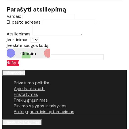
Parašyti atsiliepimą
Vardas:
El. pašto adresas:
Atsiliepimas:
Įvertinimas:
Įveskite saugos kodą:
Rašyti
Informacija
Privatumo politika
Apie Irankistai.lt
Pristatymas
Prekių grąžinimas
Pirkimo sąlygos ir taisyklės
Prekių garantinis aptarnavimas
Klientų aptarnavimas