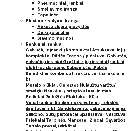
Pneumatiniai įrankiai
Smėliavimo įranga
Tepalinės
Plovimo - valymo įranga
Aukšto slėgio plovyklės
Dulkių siurbliai
Šlavimo mašinos
Rankiniai įrankiai
Galvučių ir įrankių komplektai
Atsuktuvai ir jų
komplektai
Dildės
Frezos / plėstuvai
Galvutės,
galvučių rinkiniai
Grąžtai ir jų rinkiniai
Įrankiai
elektros darbams
Kabiamušiai.Kabės
Kniedikliai
Kombinuoti raktai, veržliarakčiai ir
kt.
Metalo pjūklai. Geležtės
Nulaužtų varžtų/
smeigių išsukėjai / sriegio atnaujinimas
Peiliukai.Geležtės
Plaktukai. Kūjai.
Viniatraukiai
Rankenos galvutėms, tekšlės,
ilgintuvai ir kt.
Sandėliavimo, pakavimo įranga
Silikono, putų pistoletai
Spaustuvai. Veržtuvai.
Priekalai
Tarpinės. Manžetai. Žiedai. Sąvaržos
Tepalo presai,švirkštai