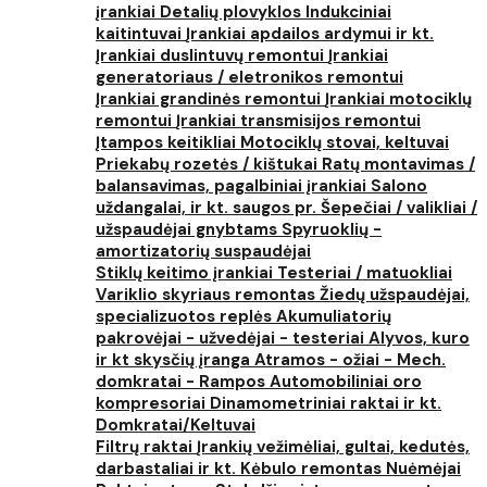
įrankiai
Detalių plovyklos
Indukciniai
kaitintuvai
Įrankiai apdailos ardymui ir kt.
Įrankiai duslintuvų remontui
Įrankiai
generatoriaus / eletronikos remontui
Įrankiai grandinės remontui
Įrankiai motociklų
remontui
Įrankiai transmisijos remontui
Įtampos keitikliai
Motociklų stovai, keltuvai
Priekabų rozetės / kištukai
Ratų montavimas /
balansavimas, pagalbiniai įrankiai
Salono
uždangalai, ir kt. saugos pr.
Šepečiai / valikliai /
užspaudėjai gnybtams
Spyruoklių -
amortizatorių suspaudėjai
Stiklų keitimo įrankiai
Testeriai / matuokliai
Variklio skyriaus remontas
Žiedų užspaudėjai,
specializuotos replės
Akumuliatorių
pakrovėjai - užvedėjai - testeriai
Alyvos, kuro
ir kt skysčių įranga
Atramos - ožiai - Mech.
domkratai - Rampos
Automobiliniai oro
kompresoriai
Dinamometriniai raktai ir kt.
Domkratai/Keltuvai
Filtrų raktai
Įrankių vežimėliai, gultai, kedutės,
darbastaliai ir kt.
Kėbulo remontas
Nuėmėjai