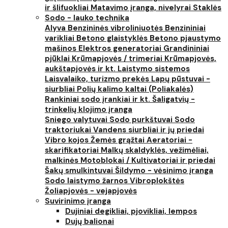
ir šlifuokliai
Matavimo įranga, nivelyrai
Staklės
Sodo - lauko technika
Alyva
Benzininės vibroliniuotės
Benzininiai
varikliai
Betono glaistyklės
Betono pjaustymo
mašinos
Elektros generatoriai
Grandininiai
pjūklai
Krūmapjovės / trimeriai
Krūmapjovės,
aukštapjovės ir kt.
Laistymo sistemos
Laisvalaiko, turizmo prekės
Lapų pūstuvai -
siurbliai
Polių kalimo kaltai (Poliakalės)
Rankiniai sodo įrankiai ir kt.
Šaligatvių -
trinkelių klojimo įranga
Sniego valytuvai
Sodo purkštuvai
Sodo
traktoriukai
Vandens siurbliai ir jų priedai
Vibro kojos
Žemės grąžtai
Aeratoriai -
skarifikatoriai
Malkų skaldyklės, vežimėliai,
malkinės
Motoblokai / Kultivatoriai ir priedai
Šakų smulkintuvai
Šildymo - vėsinimo įranga
Sodo laistymo žarnos
Vibroplokštės
Žoliapjovės - vejapjovės
Suvirinimo įranga
Dujiniai degikliai, pjovikliai, lempos
Dujų balionai