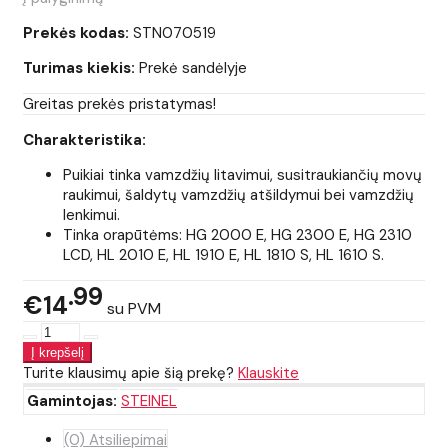
Prekės kodas:
STN070519
Turimas kiekis:
Prekė sandėlyje
Greitas prekės pristatymas!
Charakteristika:
Puikiai tinka vamzdžių litavimui, susitraukiančių movų
raukimui, šaldytų vamzdžių atšildymui bei vamzdžių
lenkimui.
Tinka orapūtėms: HG 2000 E, HG 2300 E, HG 2310
LCD, HL 2010 E, HL 1910 E, HL 1810 S, HL 1610 S.
99
€14
su PVM
Turite klausimų apie šią prekę?
Klauskite
Gamintojas:
STEINEL
(0) Atsiliepimai