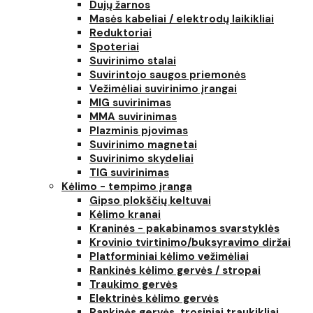
Dujų žarnos
Masės kabeliai / elektrodų laikikliai
Reduktoriai
Spoteriai
Suvirinimo stalai
Suvirintojo saugos priemonės
Vežimėliai suvirinimo įrangai
MIG suvirinimas
MMA suvirinimas
Plazminis pjovimas
Suvirinimo magnetai
Suvirinimo skydeliai
TIG suvirinimas
Kėlimo - tempimo įranga
Gipso plokščių keltuvai
Kėlimo kranai
Kraninės - pakabinamos svarstyklės
Krovinio tvirtinimo/buksyravimo diržai
Platforminiai kėlimo vežimėliai
Rankinės kėlimo gervės / stropai
Traukimo gervės
Elektrinės kėlimo gervės
Rankinės gervės, trosiniai traukikliai