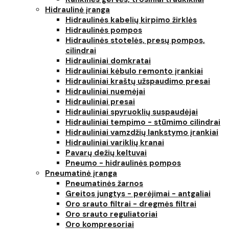
Hidraulinė įranga
Hidraulinės kabelių kirpimo žirklės
Hidraulinės pompos
Hidraulinės stotelės, presų pompos,
cilindrai
Hidrauliniai domkratai
Hidrauliniai kėbulo remonto įrankiai
Hidrauliniai kraštų užspaudimo presai
Hidrauliniai nuemėjai
Hidrauliniai presai
Hidrauliniai spyruoklių suspaudėjai
Hidrauliniai tempimo - stūmimo cilindrai
Hidrauliniai vamzdžių lankstymo įrankiai
Hidrauliniai variklių kranai
Pavarų dežių keltuvai
Pneumo - hidraulinės pompos
Pneumatinė įranga
Pneumatinės žarnos
Greitos jungtys - perėjimai - antgaliai
Oro srauto filtrai - dregmės filtrai
Oro srauto reguliatoriai
Oro kompresoriai