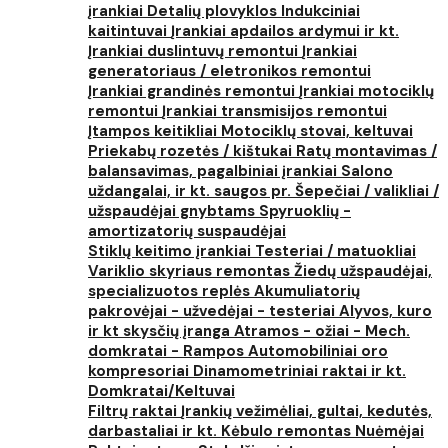
įrankiai
Detalių plovyklos
Indukciniai
kaitintuvai
Įrankiai apdailos ardymui ir kt.
Įrankiai duslintuvų remontui
Įrankiai
generatoriaus / eletronikos remontui
Įrankiai grandinės remontui
Įrankiai motociklų
remontui
Įrankiai transmisijos remontui
Įtampos keitikliai
Motociklų stovai, keltuvai
Priekabų rozetės / kištukai
Ratų montavimas /
balansavimas, pagalbiniai įrankiai
Salono
uždangalai, ir kt. saugos pr.
Šepečiai / valikliai /
užspaudėjai gnybtams
Spyruoklių -
amortizatorių suspaudėjai
Stiklų keitimo įrankiai
Testeriai / matuokliai
Variklio skyriaus remontas
Žiedų užspaudėjai,
specializuotos replės
Akumuliatorių
pakrovėjai - užvedėjai - testeriai
Alyvos, kuro
ir kt skysčių įranga
Atramos - ožiai - Mech.
domkratai - Rampos
Automobiliniai oro
kompresoriai
Dinamometriniai raktai ir kt.
Domkratai/Keltuvai
Filtrų raktai
Įrankių vežimėliai, gultai, kedutės,
darbastaliai ir kt.
Kėbulo remontas
Nuėmėjai