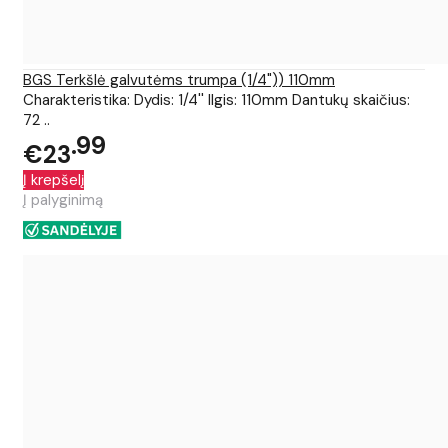
BGS Terkšlė galvutėms trumpa (1/4")) 110mm
Charakteristika: Dydis: 1/4'' Ilgis: 110mm Dantukų skaičius:
72 ..
99
€23
Į krepšelį
Į palyginimą