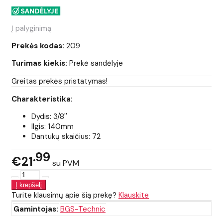
Į palyginimą
Prekės kodas:
209
Turimas kiekis:
Prekė sandėlyje
Greitas prekės pristatymas!
Charakteristika:
Dydis: 3/8''
Ilgis: 140mm
Dantukų skaičius: 72
99
€21
su PVM
Turite klausimų apie šią prekę?
Klauskite
Gamintojas:
BGS-Technic