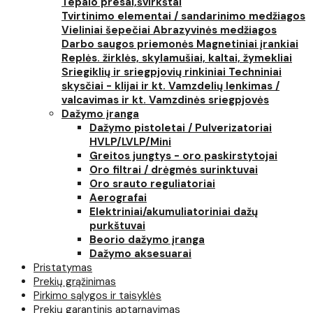
Tepalo presai,švirkštai
Tvirtinimo elementai / sandarinimo medžiagos
Vieliniai šepečiai
Abrazyvinės medžiagos
Darbo saugos priemonės
Magnetiniai įrankiai
Replės. žirklės, skylamušiai, kaltai, žymekliai
Sriegiklių ir sriegpjovių rinkiniai
Techniniai
skysčiai - klijai ir kt.
Vamzdelių lenkimas /
valcavimas ir kt.
Vamzdinės sriegpjovės
Dažymo įranga
Dažymo pistoletai / Pulverizatoriai
HVLP/LVLP/Mini
Greitos jungtys - oro paskirstytojai
Oro filtrai / drėgmės surinktuvai
Oro srauto reguliatoriai
Aerografai
Elektriniai/akumuliatoriniai dažų
purkštuvai
Beorio dažymo įranga
Dažymo aksesuarai
Pristatymas
Prekių grąžinimas
Pirkimo sąlygos ir taisyklės
Prekių garantinis aptarnavimas