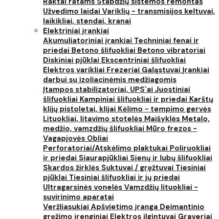
Raktai ratams
Stabdžių sistemos remontas
Užvedimo laidai
Variklių - transmisijos keltuvai,
laikikliai, stendai, kranai
Elektriniai įrankiai
Akumuliatoriniai įrankiai
Techniniai fenai ir
priedai
Betono šlifuokliai
Betono vibratoriai
Diskiniai pjūklai
Ekscentriniai šlifuokliai
Elektros varikliai
Frezeriai
Galąstuvai
Įrankiai
darbui su izoliacinėmis medžiagomis
Įtampos stabilizatoriai, UPS`ai
Juostiniai
šlifuokliai
Kampiniai šlifuokliai ir priedai
Karštų
klijų pistoletai, klijai
Kėlimo - tempimo gervės
Lituokliai, litavimo stotelės
Maišyklės
Metalo,
medžio, vamzdžių šlifuokliai
Mūro frezos -
Vagapjovės
Obliai
Perforatoriai/Atskėlimo plaktukai
Poliruokliai
ir priedai
Siaurapjūkliai
Sienų ir lubų šlifuokliai
Skardos žirklės
Suktuvai / gręžtuvai
Tiesiniai
pjūklai
Tiesiniai šlifuokliai ir jų priedai
Ultragarsinės vonelės
Vamzdžių lituokliai -
suvirinimo aparatai
Veržliasukiai
Apšvietimo įranga
Deimantinio
gręžimo įrenginiai
Elektros ilgintuvai
Graveriai