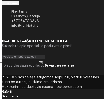
Klientams
Klientams
Užsakymų istorija
+37064700346
info@irankistai.lt
NAUJIENLAIŠKIO PRENUMERATA
Sužinokite apie specialius pasiūlymus pirmi!
Aš perskaičiau ir sutinku su
Privatumo politika
2026 © Visos teisės saugomos. Kopijuoti, platinti svetainės
turinį be autorių sutikimo draudžiama.
Elektroninių parduotuvių nuoma
-
eshoprent.com
Rašyti
Skambinti