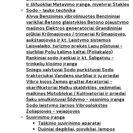
ir šlifuokliai
Matavimo įranga, nivelyrai
Staklės
Sodo - lauko technika
Alyva
Benzininės vibroliniuotės
Benzininiai
varikliai
Betono glaistyklės
Betono pjaustymo
mašinos
Elektros generatoriai
Grandininiai
pjūklai
Krūmapjovės / trimeriai
Krūmapjovės,
aukštapjovės ir kt.
Laistymo sistemos
Laisvalaiko, turizmo prekės
Lapų pūstuvai -
siurbliai
Polių kalimo kaltai (Poliakalės)
Rankiniai sodo įrankiai ir kt.
Šaligatvių -
trinkelių klojimo įranga
Sniego valytuvai
Sodo purkštuvai
Sodo
traktoriukai
Vandens siurbliai ir jų priedai
Vibro kojos
Žemės grąžtai
Aeratoriai -
skarifikatoriai
Malkų skaldyklės, vežimėliai,
malkinės
Motoblokai / Kultivatoriai ir priedai
Šakų smulkintuvai
Šildymo - vėsinimo įranga
Sodo laistymo žarnos
Vibroplokštės
Žoliapjovės - vejapjovės
Suvirinimo įranga
Taškinio suvirinimo aparatai
Dujiniai degikliai, pjovikliai, lempos