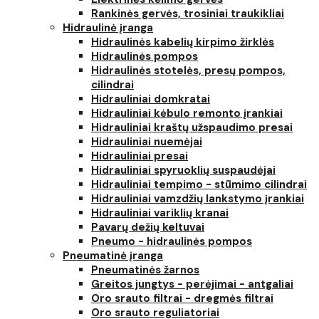
Rankinės gervės, trosiniai traukikliai
Hidraulinė įranga
Hidraulinės kabelių kirpimo žirklės
Hidraulinės pompos
Hidraulinės stotelės, presų pompos,
cilindrai
Hidrauliniai domkratai
Hidrauliniai kėbulo remonto įrankiai
Hidrauliniai kraštų užspaudimo presai
Hidrauliniai nuemėjai
Hidrauliniai presai
Hidrauliniai spyruoklių suspaudėjai
Hidrauliniai tempimo - stūmimo cilindrai
Hidrauliniai vamzdžių lankstymo įrankiai
Hidrauliniai variklių kranai
Pavarų dežių keltuvai
Pneumo - hidraulinės pompos
Pneumatinė įranga
Pneumatinės žarnos
Greitos jungtys - perėjimai - antgaliai
Oro srauto filtrai - dregmės filtrai
Oro srauto reguliatoriai