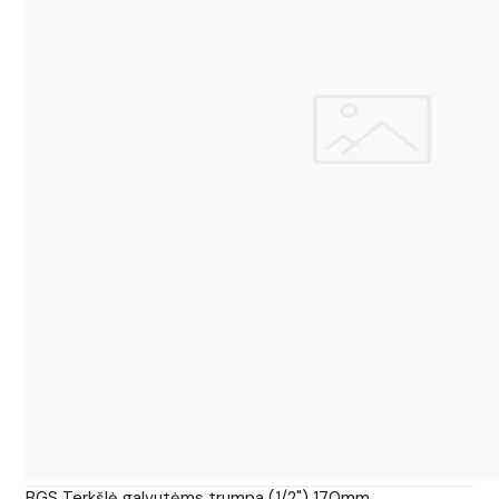
BGS Terkšlė galvutėms trumpa (1/2") 170mm