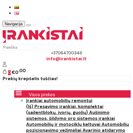
Navigacija
+37064700346
info@irankistai.lt
00
€0
0
Prekių krepšelis tuščias!
Visos prekės
Įrankiai automobilių remontui
(Iš) Presavimo įrankiai, komplektai
(sailentblokų, įvorių, guolių)
Aušinimo
sistemos, šildymo oro sistemos įrankiai
Automobilių ir motociklų keltuvai
Automobilių
pozicionavimo vežimėliai
Avarinio atidarymo