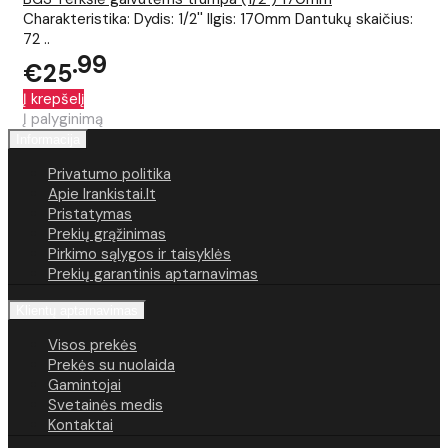
Charakteristika: Dydis: 1/2'' Ilgis: 170mm Dantukų skaičius:
72 ..
99
€25
Į krepšelį
Į palyginimą
Informacija
Privatumo politika
Apie Irankistai.lt
Pristatymas
Prekių grąžinimas
Pirkimo sąlygos ir taisyklės
Prekių garantinis aptarnavimas
Klientų aptarnavimas
Visos prekės
Prekės su nuolaida
Gamintojai
Svetainės medis
Kontaktai