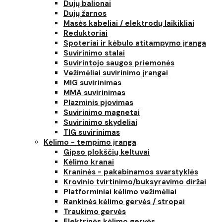
Dujų balionai
Dujų žarnos
Masės kabeliai / elektrodų laikikliai
Reduktoriai
Spoteriai ir kėbulo atitampymo įranga
Suvirinimo stalai
Suvirintojo saugos priemonės
Vežimėliai suvirinimo įrangai
MIG suvirinimas
MMA suvirinimas
Plazminis pjovimas
Suvirinimo magnetai
Suvirinimo skydeliai
TIG suvirinimas
Kėlimo - tempimo įranga
Gipso plokščių keltuvai
Kėlimo kranai
Kraninės - pakabinamos svarstyklės
Krovinio tvirtinimo/buksyravimo diržai
Platforminiai kėlimo vežimėliai
Rankinės kėlimo gervės / stropai
Traukimo gervės
Elektrinės kėlimo gervės