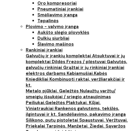
Oro kompresoriai
Pneumatiniai įrankiai
Smėliavimo įranga
Tepalinės
Plovimo - valymo įranga
Aukšto slėgio plovyklės
Dulkių siurbliai
Šlavimo mašinos
Rankiniai įrankiai
Galvučių ir įrankių komplektai
Atsuktuvai ir jų
komplektai
Dildės
Frezos / plėstuvai
Galvutės,
galvučių rinkiniai
Grąžtai ir jų rinkiniai
Įrankiai
elektros darbams
Kabiamušiai.Kabės
Kniedikliai
Kombinuoti raktai, veržliarakčiai ir
kt.
Metalo pjūklai. Geležtės
Nulaužtų varžtų/
smeigių išsukėjai / sriegio atnaujinimas
Peiliukai.Geležtės
Plaktukai. Kūjai.
Viniatraukiai
Rankenos galvutėms, tekšlės,
ilgintuvai ir kt.
Sandėliavimo, pakavimo įranga
Silikono, putų pistoletai
Spaustuvai. Veržtuvai.
Priekalai
Tarpinės. Manžetai. Žiedai. Sąvaržos