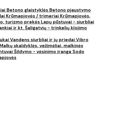
liai
Betono glaistyklės
Betono pjaustymo
lai
Krūmapjovės / trimeriai
Krūmapjovės,
ko, turizmo prekės
Lapų pūstuvai - siurbliai
nkiai ir kt.
Šaligatvių - trinkelių klojimo
iukai
Vandens siurbliai ir jų priedai
Vibro
Malkų skaldyklės, vežimėliai, malkinės
ntuvai
Šildymo - vėsinimo įranga
Sodo
japjovės