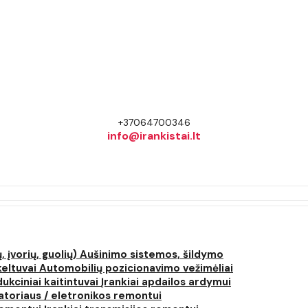
+37064700346
info@irankistai.lt
, įvorių, guolių)
Aušinimo sistemos, šildymo
keltuvai
Automobilių pozicionavimo vežimėliai
dukciniai kaitintuvai
Įrankiai apdailos ardymui
atoriaus / eletronikos remontui