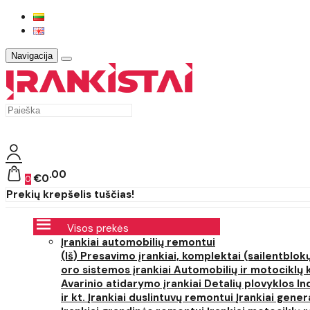
Navigacija
00
€0
0
Prekių krepšelis tuščias!
Visos prekės
Įrankiai automobilių remontui
(Iš) Presavimo įrankiai, komplektai (sailentblokų
oro sistemos įrankiai
Automobilių ir motociklų 
Avarinio atidarymo įrankiai
Detalių plovyklos
In
ir kt.
Įrankiai duslintuvų remontui
Įrankiai gener