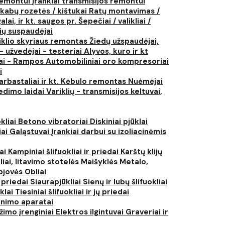
 remontui
Įrankiai transmisijos remontui
kabų rozetės / kištukai
Ratų montavimas /
lai, ir kt. saugos pr.
Šepečiai / valikliai /
ių suspaudėjai
iklio skyriaus remontas
Žiedų užspaudėjai,
- užvedėjai - testeriai
Alyvos, kuro ir kt
tai - Rampos
Automobiliniai oro kompresoriai
i
arbastaliai ir kt.
Kėbulo remontas
Nuėmėjai
edimo laidai
Variklių - transmisijos keltuvai,
kliai
Betono vibratoriai
Diskiniai pjūklai
iai
Galąstuvai
Įrankiai darbui su izoliacinėmis
iai
Kampiniai šlifuokliai ir priedai
Karštų klijų
liai, litavimo stotelės
Maišyklės
Metalo,
pjovės
Obliai
r priedai
Siaurapjūkliai
Sienų ir lubų šlifuokliai
ūklai
Tiesiniai šlifuokliai ir jų priedai
rinimo aparatai
žimo įrenginiai
Elektros ilgintuvai
Graveriai ir