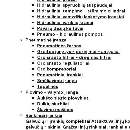
Hidrauliniai spyruoklių suspaudėjai
Hidrauliniai tempimo - stūmimo cilindrai
Hidrauliniai vamzdžių lankstymo įrankiai
Hidrauliniai variklių kranai
Pavarų dežių keltuvai
Pneumo - hidraulinės pompos
Pneumatinė įranga
Pneumatinės žarnos
Greitos jungtys - perėjimai - antgaliai
Oro srauto filtrai - dregmės filtrai
Oro srauto reguliatoriai
Oro kompresoriai
Pneumatiniai įrankiai
Smėliavimo įranga
Tepalinės
Plovimo - valymo įranga
Aukšto slėgio plovyklės
Dulkių siurbliai
Šlavimo mašinos
Rankiniai įrankiai
Galvučių ir įrankių komplektai
Atsuktuvai ir jų 
galvučių rinkiniai
Grąžtai ir jų rinkiniai
Įrankiai 