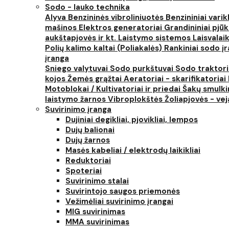
Sodo - lauko technika
Alyva
Benzininės vibroliniuotės
Benzininiai varik
mašinos
Elektros generatoriai
Grandininiai pjūk
aukštapjovės ir kt.
Laistymo sistemos
Laisvalai
Polių kalimo kaltai (Poliakalės)
Rankiniai sodo įra
įranga
Sniego valytuvai
Sodo purkštuvai
Sodo traktor
kojos
Žemės grąžtai
Aeratoriai - skarifikatoriai
Motoblokai / Kultivatoriai ir priedai
Šakų smulki
laistymo žarnos
Vibroplokštės
Žoliapjovės - ve
Suvirinimo įranga
Dujiniai degikliai, pjovikliai, lempos
Dujų balionai
Dujų žarnos
Masės kabeliai / elektrodų laikikliai
Reduktoriai
Spoteriai
Suvirinimo stalai
Suvirintojo saugos priemonės
Vežimėliai suvirinimo įrangai
MIG suvirinimas
MMA suvirinimas