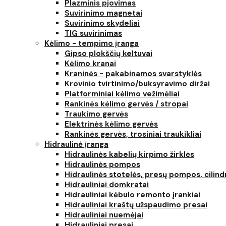
Plazminis pjovimas
Suvirinimo magnetai
Suvirinimo skydeliai
TIG suvirinimas
Kėlimo - tempimo įranga
Gipso plokščių keltuvai
Kėlimo kranai
Kraninės - pakabinamos svarstyklės
Krovinio tvirtinimo/buksyravimo diržai
Platforminiai kėlimo vežimėliai
Rankinės kėlimo gervės / stropai
Traukimo gervės
Elektrinės kėlimo gervės
Rankinės gervės, trosiniai traukikliai
Hidraulinė įranga
Hidraulinės kabelių kirpimo žirklės
Hidraulinės pompos
Hidraulinės stotelės, presų pompos, cilind
Hidrauliniai domkratai
Hidrauliniai kėbulo remonto įrankiai
Hidrauliniai kraštų užspaudimo presai
Hidrauliniai nuemėjai
Hidrauliniai presai