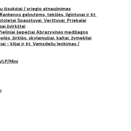
ų išsukėjai / sriegio atnaujinimas
Rankenos galvutėms, tekšlės, ilgintuvai ir kt.
istoletai
Spaustuvai. Veržtuvai. Priekalai
ai,švirkštai
Vieliniai šepečiai
Abrazyvinės medžiagos
plės. žirklės, skylamušiai, kaltai, žymekliai
i - klijai ir kt.
Vamzdelių lenkimas /
LVLP/Mini
i