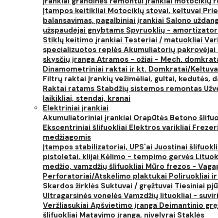
Įrankiai grandinės remontui
Įrankiai motociklų
Įtampos keitikliai
Motociklų stovai, keltuvai
Prie
balansavimas, pagalbiniai įrankiai
Salono uždanga
užspaudėjai gnybtams
Spyruoklių - amortizator
Stiklų keitimo įrankiai
Testeriai / matuokliai
Var
specializuotos replės
Akumuliatorių pakrovėjai 
skysčių įranga
Atramos - ožiai - Mech. domkra
Dinamometriniai raktai ir kt.
Domkratai/Keltuva
Filtrų raktai
Įrankių vežimėliai, gultai, kedutės, d
Raktai ratams
Stabdžių sistemos remontas
Užv
laikikliai, stendai, kranai
Elektriniai įrankiai
Akumuliatoriniai įrankiai
Orapūtės
Betono šlifuo
Ekscentriniai šlifuokliai
Elektros varikliai
Frezer
medžiagomis
Įtampos stabilizatoriai, UPS`ai
Juostinai šlifuokl
pistoletai, klijai
Kėlimo - tempimo gervės
Lituok
medžio, vamzdžių šlifuokliai
Mūro frezos - Vaga
Perforatoriai/Atskėlimo plaktukai
Poliruokliai i
Skardos žirklės
Suktuvai / gręžtuvai
Tiesiniai pj
Ultragarsinės vonelės
Vamzdžių lituokliai - suvi
Veržliasukiai
Apšvietimo įranga
Deimantinio grę
šlifuokliai
Matavimo įranga, nivelyrai
Staklės