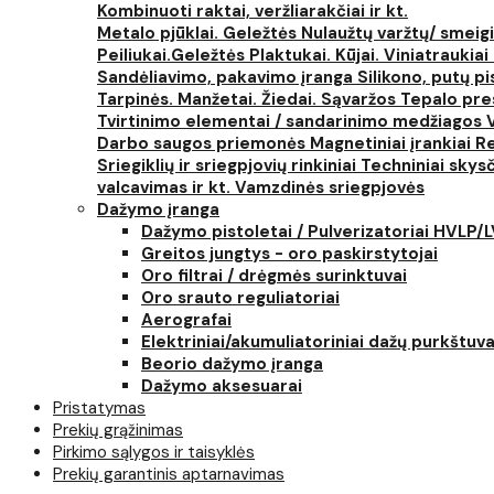
Kombinuoti raktai, veržliarakčiai ir kt.
Metalo pjūklai. Geležtės
Nulaužtų varžtų/ smeigi
Peiliukai.Geležtės
Plaktukai. Kūjai. Viniatraukiai
Sandėliavimo, pakavimo įranga
Silikono, putų p
Tarpinės. Manžetai. Žiedai. Sąvaržos
Tepalo pres
Tvirtinimo elementai / sandarinimo medžiagos
Darbo saugos priemonės
Magnetiniai įrankiai
Re
Sriegiklių ir sriegpjovių rinkiniai
Techniniai skysčia
valcavimas ir kt.
Vamzdinės sriegpjovės
Dažymo įranga
Dažymo pistoletai / Pulverizatoriai HVLP/
Greitos jungtys - oro paskirstytojai
Oro filtrai / drėgmės surinktuvai
Oro srauto reguliatoriai
Aerografai
Elektriniai/akumuliatoriniai dažų purkštuva
Beorio dažymo įranga
Dažymo aksesuarai
Pristatymas
Prekių grąžinimas
Pirkimo sąlygos ir taisyklės
Prekių garantinis aptarnavimas