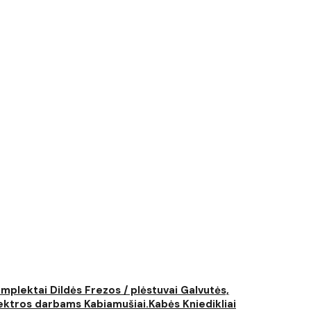
komplektai
Dildės
Frezos / plėstuvai
Galvutės,
elektros darbams
Kabiamušiai.Kabės
Kniedikliai