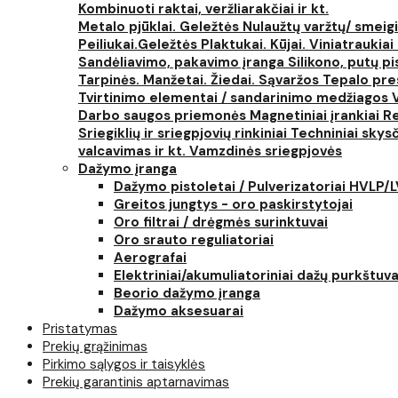
Kombinuoti raktai, veržliarakčiai ir kt.
Metalo pjūklai. Geležtės
Nulaužtų varžtų/ smeigi
Peiliukai.Geležtės
Plaktukai. Kūjai. Viniatraukiai
Sandėliavimo, pakavimo įranga
Silikono, putų p
Tarpinės. Manžetai. Žiedai. Sąvaržos
Tepalo pres
Tvirtinimo elementai / sandarinimo medžiagos
Darbo saugos priemonės
Magnetiniai įrankiai
Re
Sriegiklių ir sriegpjovių rinkiniai
Techniniai skysčia
valcavimas ir kt.
Vamzdinės sriegpjovės
Dažymo įranga
Dažymo pistoletai / Pulverizatoriai HVLP/
Greitos jungtys - oro paskirstytojai
Oro filtrai / drėgmės surinktuvai
Oro srauto reguliatoriai
Aerografai
Elektriniai/akumuliatoriniai dažų purkštuva
Beorio dažymo įranga
Dažymo aksesuarai
Pristatymas
Prekių grąžinimas
Pirkimo sąlygos ir taisyklės
Prekių garantinis aptarnavimas