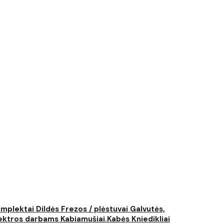
komplektai
Dildės
Frezos / plėstuvai
Galvutės,
elektros darbams
Kabiamušiai.Kabės
Kniedikliai