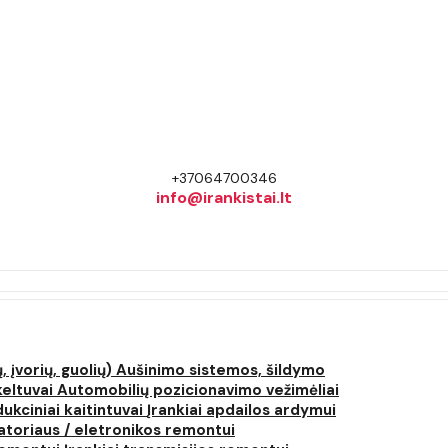
+37064700346
info@irankistai.lt
, įvorių, guolių)
Aušinimo sistemos, šildymo
keltuvai
Automobilių pozicionavimo vežimėliai
dukciniai kaitintuvai
Įrankiai apdailos ardymui
atoriaus / eletronikos remontui