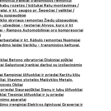
 remontui
Įrankiai transmisijos remontui
kabų rozetės / kištukai
Ratų montavimas /
lai, ir kt. saugos pr.
Šepečiai / valikliai /
ių suspaudėjai
iklio skyriaus remontas
Žiedų užspaudėjai,
- užvedėjai - testeriai
Alyvos, kuro ir kt
tai - Rampos
Automobiliniai oro kompresoriai
i
arbastaliai ir kt.
Kėbulo remontas
Nuėmėjai
edimo laidai
Variklių - transmisijos keltuvai,
kliai
Betono vibratoriai
Diskiniai pjūklai
iai
Galąstuvai
Įrankiai darbui su izoliacinėmis
iai
Kampiniai šlifuokliai ir priedai
Karštų klijų
liai, litavimo stotelės
Maišyklės
Metalo,
pjovės
Obliai
r priedai
Siaurapjūkliai
Sienų ir lubų šlifuokliai
ūklai
Tiesiniai šlifuokliai ir jų priedai
rinimo aparatai
žimo įrenginiai
Elektros ilgintuvai
Graveriai ir