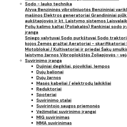
Sodo - lauko technika
Alyva
Benzininės vibroliniuotės
Benzininiai varik
mašinos
Elektros generatoriai
Grandininiai pjūk
aukštapjovės ir kt.
Laistymo sistemos
Laisvalai
Polių kalimo kaltai (Poliakalės)
Rankiniai sodo įra
įranga
Sniego valytuvai
Sodo purkštuvai
Sodo traktor
kojos
Žemės grąžtai
Aeratoriai - skarifikatoriai
Motoblokai / Kultivatoriai ir priedai
Šakų smulki
laistymo žarnos
Vibroplokštės
Žoliapjovės - ve
Suvirinimo įranga
Dujiniai degikliai, pjovikliai, lempos
Dujų balionai
Dujų žarnos
Masės kabeliai / elektrodų laikikliai
Reduktoriai
Spoteriai
Suvirinimo stalai
Suvirintojo saugos priemonės
Vežimėliai suvirinimo įrangai
MIG suvirinimas
MMA suvirinimas