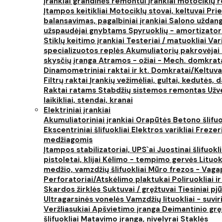
Įrankiai grandinės remontui
Įrankiai motociklų
Įtampos keitikliai
Motociklų stovai, keltuvai
Prie
balansavimas, pagalbiniai įrankiai
Salono uždanga
užspaudėjai gnybtams
Spyruoklių - amortizator
Stiklų keitimo įrankiai
Testeriai / matuokliai
Var
specializuotos replės
Akumuliatorių pakrovėjai 
skysčių įranga
Atramos - ožiai - Mech. domkra
Dinamometriniai raktai ir kt.
Domkratai/Keltuva
Filtrų raktai
Įrankių vežimėliai, gultai, kedutės, d
Raktai ratams
Stabdžių sistemos remontas
Užv
laikikliai, stendai, kranai
Elektriniai įrankiai
Akumuliatoriniai įrankiai
Orapūtės
Betono šlifuo
Ekscentriniai šlifuokliai
Elektros varikliai
Frezer
medžiagomis
Įtampos stabilizatoriai, UPS`ai
Juostinai šlifuokl
pistoletai, klijai
Kėlimo - tempimo gervės
Lituok
medžio, vamzdžių šlifuokliai
Mūro frezos - Vaga
Perforatoriai/Atskėlimo plaktukai
Poliruokliai i
Skardos žirklės
Suktuvai / gręžtuvai
Tiesiniai pj
Ultragarsinės vonelės
Vamzdžių lituokliai - suvi
Veržliasukiai
Apšvietimo įranga
Deimantinio grę
šlifuokliai
Matavimo įranga, nivelyrai
Staklės