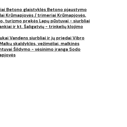
liai
Betono glaistyklės
Betono pjaustymo
lai
Krūmapjovės / trimeriai
Krūmapjovės,
ko, turizmo prekės
Lapų pūstuvai - siurbliai
nkiai ir kt.
Šaligatvių - trinkelių klojimo
iukai
Vandens siurbliai ir jų priedai
Vibro
Malkų skaldyklės, vežimėliai, malkinės
ntuvai
Šildymo - vėsinimo įranga
Sodo
japjovės