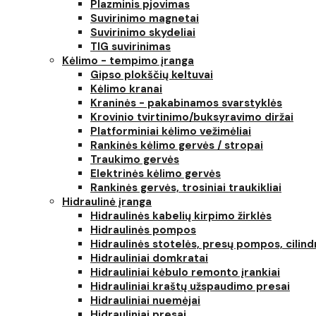
Plazminis pjovimas
Suvirinimo magnetai
Suvirinimo skydeliai
TIG suvirinimas
Kėlimo - tempimo įranga
Gipso plokščių keltuvai
Kėlimo kranai
Kraninės - pakabinamos svarstyklės
Krovinio tvirtinimo/buksyravimo diržai
Platforminiai kėlimo vežimėliai
Rankinės kėlimo gervės / stropai
Traukimo gervės
Elektrinės kėlimo gervės
Rankinės gervės, trosiniai traukikliai
Hidraulinė įranga
Hidraulinės kabelių kirpimo žirklės
Hidraulinės pompos
Hidraulinės stotelės, presų pompos, cilind
Hidrauliniai domkratai
Hidrauliniai kėbulo remonto įrankiai
Hidrauliniai kraštų užspaudimo presai
Hidrauliniai nuemėjai
Hidrauliniai presai