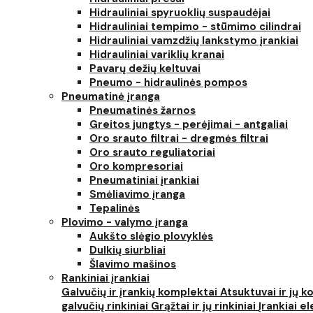
Hidrauliniai spyruoklių suspaudėjai
Hidrauliniai tempimo - stūmimo cilindrai
Hidrauliniai vamzdžių lankstymo įrankiai
Hidrauliniai variklių kranai
Pavarų dežių keltuvai
Pneumo - hidraulinės pompos
Pneumatinė įranga
Pneumatinės žarnos
Greitos jungtys - perėjimai - antgaliai
Oro srauto filtrai - dregmės filtrai
Oro srauto reguliatoriai
Oro kompresoriai
Pneumatiniai įrankiai
Smėliavimo įranga
Tepalinės
Plovimo - valymo įranga
Aukšto slėgio plovyklės
Dulkių siurbliai
Šlavimo mašinos
Rankiniai įrankiai
Galvučių ir įrankių komplektai
Atsuktuvai ir jų 
galvučių rinkiniai
Grąžtai ir jų rinkiniai
Įrankiai 