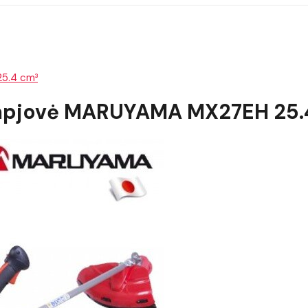
25.4 cm³
ūmapjovė MARUYAMA MX27EH 25.