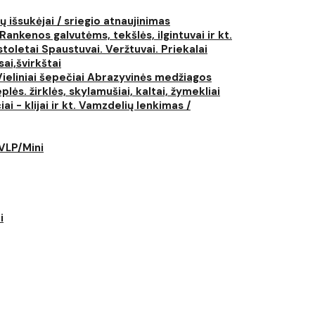
ų išsukėjai / sriegio atnaujinimas
Rankenos galvutėms, tekšlės, ilgintuvai ir kt.
istoletai
Spaustuvai. Veržtuvai. Priekalai
ai,švirkštai
Vieliniai šepečiai
Abrazyvinės medžiagos
plės. žirklės, skylamušiai, kaltai, žymekliai
i - klijai ir kt.
Vamzdelių lenkimas /
LVLP/Mini
i