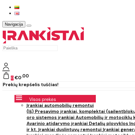
Navigacija
00
€0
0
Prekių krepšelis tuščias!
Visos prekės
Įrankiai automobilių remontui
(Iš) Presavimo įrankiai, komplektai (sailentblokų
oro sistemos įrankiai
Automobilių ir motociklų 
Avarinio atidarymo įrankiai
Detalių plovyklos
In
ir kt.
Įrankiai duslintuvų remontui
Įrankiai gener