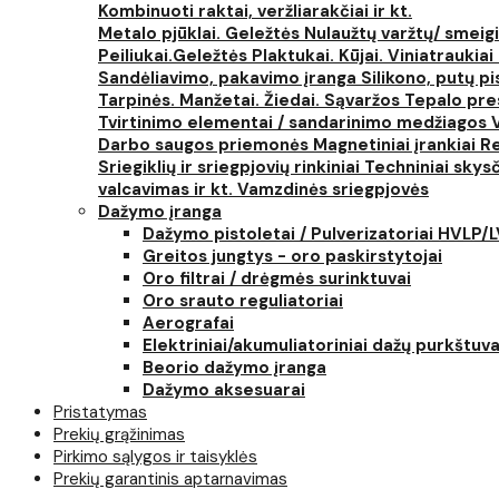
Kombinuoti raktai, veržliarakčiai ir kt.
Metalo pjūklai. Geležtės
Nulaužtų varžtų/ smeigi
Peiliukai.Geležtės
Plaktukai. Kūjai. Viniatraukiai
Sandėliavimo, pakavimo įranga
Silikono, putų p
Tarpinės. Manžetai. Žiedai. Sąvaržos
Tepalo pres
Tvirtinimo elementai / sandarinimo medžiagos
Darbo saugos priemonės
Magnetiniai įrankiai
Re
Sriegiklių ir sriegpjovių rinkiniai
Techniniai skysčia
valcavimas ir kt.
Vamzdinės sriegpjovės
Dažymo įranga
Dažymo pistoletai / Pulverizatoriai HVLP/
Greitos jungtys - oro paskirstytojai
Oro filtrai / drėgmės surinktuvai
Oro srauto reguliatoriai
Aerografai
Elektriniai/akumuliatoriniai dažų purkštuva
Beorio dažymo įranga
Dažymo aksesuarai
Pristatymas
Prekių grąžinimas
Pirkimo sąlygos ir taisyklės
Prekių garantinis aptarnavimas