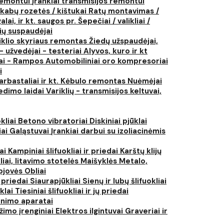
 remontui
Įrankiai transmisijos remontui
kabų rozetės / kištukai
Ratų montavimas /
lai, ir kt. saugos pr.
Šepečiai / valikliai /
ių suspaudėjai
iklio skyriaus remontas
Žiedų užspaudėjai,
- užvedėjai - testeriai
Alyvos, kuro ir kt
tai - Rampos
Automobiliniai oro kompresoriai
i
arbastaliai ir kt.
Kėbulo remontas
Nuėmėjai
edimo laidai
Variklių - transmisijos keltuvai,
kliai
Betono vibratoriai
Diskiniai pjūklai
iai
Galąstuvai
Įrankiai darbui su izoliacinėmis
iai
Kampiniai šlifuokliai ir priedai
Karštų klijų
liai, litavimo stotelės
Maišyklės
Metalo,
pjovės
Obliai
r priedai
Siaurapjūkliai
Sienų ir lubų šlifuokliai
ūklai
Tiesiniai šlifuokliai ir jų priedai
rinimo aparatai
žimo įrenginiai
Elektros ilgintuvai
Graveriai ir