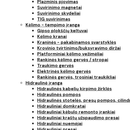
Plazminis pjovimas
Suvirinimo magnetai
Suvirinimo skydeliai
TIG suvirinimas
Kėlimo - tempimo įranga
Gipso plokščių keltuvai
Kėlimo kranai
Kraninės - pakabinamos svarstyklės
Krovinio tvirtinimo/buksyravimo diržai
Platforminiai kėlimo vežimėliai
Rankinės kėlimo gervės / stropai
Traukimo gervės
Elektrinės kėlimo gervės
Rankinės gervės, trosiniai traukikliai
Hidraulinė įranga
Hidraulinės kabelių kirpimo žirklės
Hidraulinės pompos
Hidraulinės stotelės, presų pompos, cilind
Hidrauliniai domkratai
Hidrauliniai kėbulo remonto įrankiai
Hidrauliniai kraštų užspaudimo presai
Hidrauliniai nuemėjai
Hidrauliniai presai