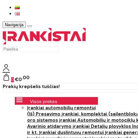
Navigacija
00
€0
0
Prekių krepšelis tuščias!
Visos prekės
Įrankiai automobilių remontui
(Iš) Presavimo įrankiai, komplektai (sailentblokų
oro sistemos įrankiai
Automobilių ir motociklų 
Avarinio atidarymo įrankiai
Detalių plovyklos
In
ir kt.
Įrankiai duslintuvų remontui
Įrankiai gener