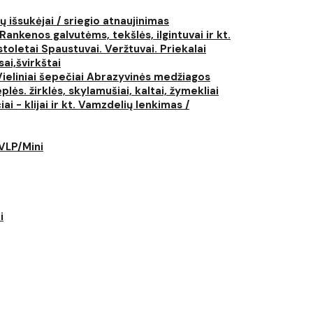
ų išsukėjai / sriegio atnaujinimas
Rankenos galvutėms, tekšlės, ilgintuvai ir kt.
istoletai
Spaustuvai. Veržtuvai. Priekalai
ai,švirkštai
Vieliniai šepečiai
Abrazyvinės medžiagos
plės. žirklės, skylamušiai, kaltai, žymekliai
i - klijai ir kt.
Vamzdelių lenkimas /
LVLP/Mini
i