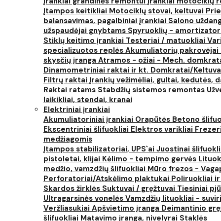
Įrankiai grandinės remontui
Įrankiai motociklų
Įtampos keitikliai
Motociklų stovai, keltuvai
Prie
balansavimas, pagalbiniai įrankiai
Salono uždanga
užspaudėjai gnybtams
Spyruoklių - amortizator
Stiklų keitimo įrankiai
Testeriai / matuokliai
Var
specializuotos replės
Akumuliatorių pakrovėjai 
skysčių įranga
Atramos - ožiai - Mech. domkra
Dinamometriniai raktai ir kt.
Domkratai/Keltuva
Filtrų raktai
Įrankių vežimėliai, gultai, kedutės, d
Raktai ratams
Stabdžių sistemos remontas
Užv
laikikliai, stendai, kranai
Elektriniai įrankiai
Akumuliatoriniai įrankiai
Orapūtės
Betono šlifuo
Ekscentriniai šlifuokliai
Elektros varikliai
Frezer
medžiagomis
Įtampos stabilizatoriai, UPS`ai
Juostinai šlifuokl
pistoletai, klijai
Kėlimo - tempimo gervės
Lituok
medžio, vamzdžių šlifuokliai
Mūro frezos - Vaga
Perforatoriai/Atskėlimo plaktukai
Poliruokliai i
Skardos žirklės
Suktuvai / gręžtuvai
Tiesiniai pj
Ultragarsinės vonelės
Vamzdžių lituokliai - suvi
Veržliasukiai
Apšvietimo įranga
Deimantinio grę
šlifuokliai
Matavimo įranga, nivelyrai
Staklės