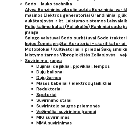
Sodo - lauko technika
Alyva
Benzininės vibroliniuotės
Benzininiai varik
mašinos
Elektros generatoriai
Grandininiai pjūk
aukštapjovės ir kt.
Laistymo sistemos
Laisvalai
Polių kalimo kaltai (Poliakalės)
Rankiniai sodo įra
įranga
Sniego valytuvai
Sodo purkštuvai
Sodo traktor
kojos
Žemės grąžtai
Aeratoriai - skarifikatoriai
Motoblokai / Kultivatoriai ir priedai
Šakų smulki
laistymo žarnos
Vibroplokštės
Žoliapjovės - ve
Suvirinimo įranga
Dujiniai degikliai, pjovikliai, lempos
Dujų balionai
Dujų žarnos
Masės kabeliai / elektrodų laikikliai
Reduktoriai
Spoteriai
Suvirinimo stalai
Suvirintojo saugos priemonės
Vežimėliai suvirinimo įrangai
MIG suvirinimas
MMA suvirinimas