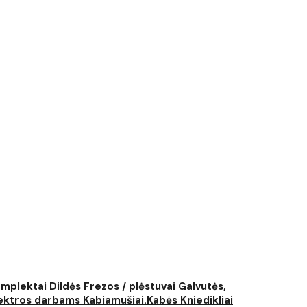
komplektai
Dildės
Frezos / plėstuvai
Galvutės,
elektros darbams
Kabiamušiai.Kabės
Kniedikliai