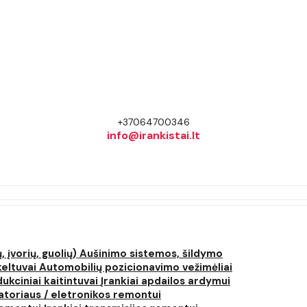
+37064700346
info@irankistai.lt
, įvorių, guolių)
Aušinimo sistemos, šildymo
keltuvai
Automobilių pozicionavimo vežimėliai
dukciniai kaitintuvai
Įrankiai apdailos ardymui
atoriaus / eletronikos remontui