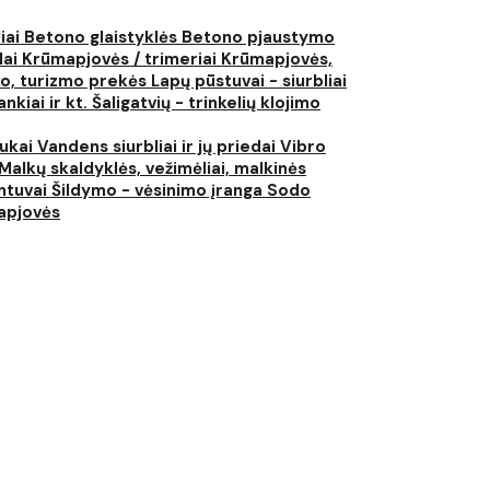
liai
Betono glaistyklės
Betono pjaustymo
lai
Krūmapjovės / trimeriai
Krūmapjovės,
ko, turizmo prekės
Lapų pūstuvai - siurbliai
nkiai ir kt.
Šaligatvių - trinkelių klojimo
iukai
Vandens siurbliai ir jų priedai
Vibro
Malkų skaldyklės, vežimėliai, malkinės
ntuvai
Šildymo - vėsinimo įranga
Sodo
japjovės