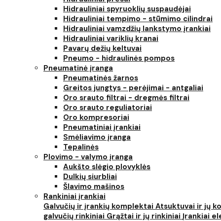
Hidrauliniai spyruoklių suspaudėjai
Hidrauliniai tempimo - stūmimo cilindrai
Hidrauliniai vamzdžių lankstymo įrankiai
Hidrauliniai variklių kranai
Pavarų dežių keltuvai
Pneumo - hidraulinės pompos
Pneumatinė įranga
Pneumatinės žarnos
Greitos jungtys - perėjimai - antgaliai
Oro srauto filtrai - dregmės filtrai
Oro srauto reguliatoriai
Oro kompresoriai
Pneumatiniai įrankiai
Smėliavimo įranga
Tepalinės
Plovimo - valymo įranga
Aukšto slėgio plovyklės
Dulkių siurbliai
Šlavimo mašinos
Rankiniai įrankiai
Galvučių ir įrankių komplektai
Atsuktuvai ir jų 
galvučių rinkiniai
Grąžtai ir jų rinkiniai
Įrankiai 