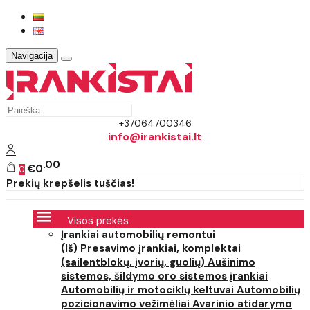
Navigacija
+37064700346
info@irankistai.lt
00
€0
0
Prekių krepšelis tuščias!
Visos prekės
Įrankiai automobilių remontui
(Iš) Presavimo įrankiai, komplektai
(sailentblokų, įvorių, guolių)
Aušinimo
sistemos, šildymo oro sistemos įrankiai
Automobilių ir motociklų keltuvai
Automobilių
pozicionavimo vežimėliai
Avarinio atidarymo