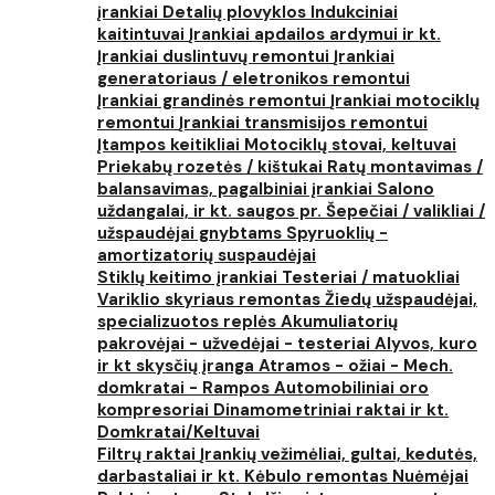
įrankiai
Detalių plovyklos
Indukciniai
kaitintuvai
Įrankiai apdailos ardymui ir kt.
Įrankiai duslintuvų remontui
Įrankiai
generatoriaus / eletronikos remontui
Įrankiai grandinės remontui
Įrankiai motociklų
remontui
Įrankiai transmisijos remontui
Įtampos keitikliai
Motociklų stovai, keltuvai
Priekabų rozetės / kištukai
Ratų montavimas /
balansavimas, pagalbiniai įrankiai
Salono
uždangalai, ir kt. saugos pr.
Šepečiai / valikliai /
užspaudėjai gnybtams
Spyruoklių -
amortizatorių suspaudėjai
Stiklų keitimo įrankiai
Testeriai / matuokliai
Variklio skyriaus remontas
Žiedų užspaudėjai,
specializuotos replės
Akumuliatorių
pakrovėjai - užvedėjai - testeriai
Alyvos, kuro
ir kt skysčių įranga
Atramos - ožiai - Mech.
domkratai - Rampos
Automobiliniai oro
kompresoriai
Dinamometriniai raktai ir kt.
Domkratai/Keltuvai
Filtrų raktai
Įrankių vežimėliai, gultai, kedutės,
darbastaliai ir kt.
Kėbulo remontas
Nuėmėjai