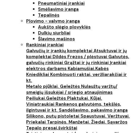
Pneumatiniai įrankiai
Smėliavimo įranga
Tepalinės
Plovimo - valymo įranga
Aukšto slėgio plovyklės
Dulkių siurbliai
Šlavimo mašinos
Rankiniai įrankiai
Galvučių ir įrankių komplektai
Atsuktuvai ir jų
komplektai
Dildės
Frezos / plėstuvai
Galvutės,
galvučių rinkiniai
Grąžtai ir jų rinkiniai
Įrankiai
elektros darbams
Kabiamušiai.Kabės
Kniedikliai
Kombinuoti raktai, veržliarakčiai ir
kt.
Metalo pjūklai. Geležtės
Nulaužtų varžtų/
smeigių išsukėjai / sriegio atnaujinimas
Peiliukai.Geležtės
Plaktukai. Kūjai.
Viniatraukiai
Rankenos galvutėms, tekšlės,
ilgintuvai ir kt.
Sandėliavimo, pakavimo įranga
Silikono, putų pistoletai
Spaustuvai. Veržtuvai.
Priekalai
Tarpinės. Manžetai. Žiedai. Sąvaržos
Tepalo presai,švirkštai