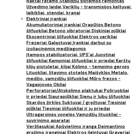
Raktai ratams
Stabdžių sistemos remontas
Užvedimo laidai
Variklių - transmisijos keltuvai,
laikikliai, stendai, kranai
Elektriniai įrankiai
Akumuliatoriniai įrankiai
Orapūtės
Betono
šlifuokliai
Betono vibratoriai
Diskiniai pjūklai
Ekscentriniai šlifuokliai
Elektros varikliai
Frezeriai
Galąstuvai
Įrankiai darbui su
izoliacinėmis medžiagomis
Įtampos stabilizatoriai, UPS`ai
Juostinai
šlifuokliai
Kampiniai šlifuokliai ir priedai
Karštų
klijų pistoletai, klijai
Kėlimo - tempimo gervės
Lituokliai, litavimo stotelės
Maišyklės
Metalo,
medžio, vamzdžių šlifuokliai
Mūro frezos -
Vagapjovės
Obliai
Perforatoriai/Atskėlimo plaktukai
Poliruokliai
ir priedai
Siaurapjūkliai
Sienų ir lubų šlifuokliai
Skardos žirklės
Suktuvai / gręžtuvai
Tiesiniai
pjūklai
Tiesiniai šlifuokliai ir jų priedai
Ultragarsinės vonelės
Vamzdžių lituokliai -
suvirinimo aparatai
Veržliasukiai
Apšvietimo įranga
Deimantinio
gręžimo įrenginiai
Elektros ilgintuvai
Graveriai