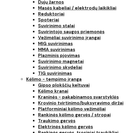
Dujų žarnos
Masės kabeliai / elektrodų laikikliai
Reduktoriai
Spoteriai
Suvirinimo stalai
Suvirintojo saugos priemonės
Vežimėliai suvirinimo įrangai
MIG suvirinimas
MMA suvirinimas
Plazminis pjovimas
Suvirinimo magnetai
Suvirinimo skydeliai
TIG suvirinimas
Kėlimo - tempimo įranga
Gipso plokščių keltuvai
Kėlimo kranai
Kraninės - pakabinamos svarstyklės
Krovinio tvirtinimo/buksyravimo diržai
Platforminiai kėlimo vežimėliai
Rankinės kėlimo gervės / stropai
Traukimo gervės
Elektrinės kėlimo gervės
Rankinės gervės, trosiniai traukikliai