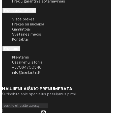
Prekių garantinis aptarnavimas
Klientų aptarnavimas
Visos prekės
Prekės su nuolaida
Gamintojai
Svetainės medis
Kontaktai
Klientams
Klientams
Užsakymų istorija
+37064700346
info@irankistai.lt
NAUJIENLAIŠKIO PRENUMERATA
Sužinokite apie specialius pasiūlymus pirmi!