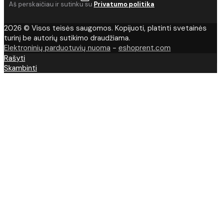
Aš perskaičiau ir sutinku su
Privatumo politika
2026 © Visos teisės saugomos. Kopijuoti, platinti svetainės
turinį be autorių sutikimo draudžiama.
Elektroninių parduotuvių nuoma
-
eshoprent.com
Rašyti
Skambinti