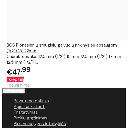
BGS Plonasienių smūginių galvučių rinkinys su apsaugom
(1/2") 15-22mm
Charakteristika: 12.5 mm (1/2") 15 mm 12.5 mm (1/2") 17 mm
12.5 mm (1/2") 1..
99
€47
Į krepšelį
Į palyginimą
Informacija
Privatumo politika
Apie Irankistai.lt
Pristatymas
Prekių grąžinimas
Pirkimo sąlygos ir taisyklės