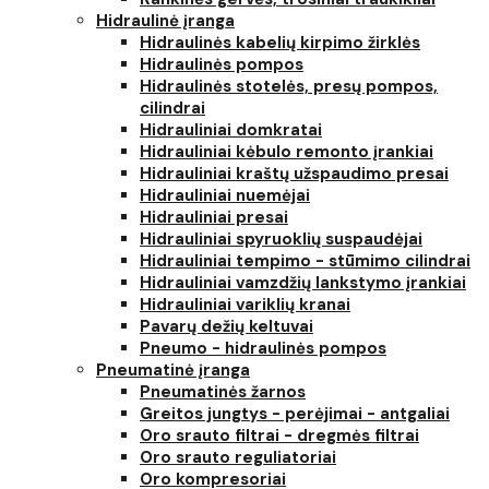
Hidraulinė įranga
Hidraulinės kabelių kirpimo žirklės
Hidraulinės pompos
Hidraulinės stotelės, presų pompos,
cilindrai
Hidrauliniai domkratai
Hidrauliniai kėbulo remonto įrankiai
Hidrauliniai kraštų užspaudimo presai
Hidrauliniai nuemėjai
Hidrauliniai presai
Hidrauliniai spyruoklių suspaudėjai
Hidrauliniai tempimo - stūmimo cilindrai
Hidrauliniai vamzdžių lankstymo įrankiai
Hidrauliniai variklių kranai
Pavarų dežių keltuvai
Pneumo - hidraulinės pompos
Pneumatinė įranga
Pneumatinės žarnos
Greitos jungtys - perėjimai - antgaliai
Oro srauto filtrai - dregmės filtrai
Oro srauto reguliatoriai
Oro kompresoriai