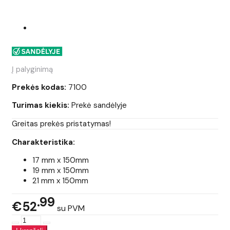
Į palyginimą
Prekės kodas:
7100
Turimas kiekis:
Prekė sandėlyje
Greitas prekės pristatymas!
Charakteristika:
17 mm x 150mm
19 mm x 150mm
21 mm x 150mm
99
€52
su PVM