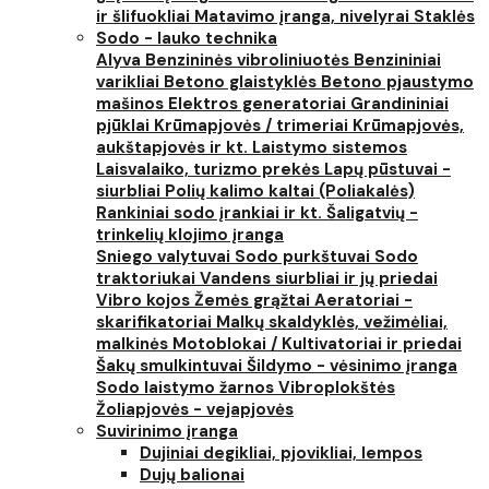
ir šlifuokliai
Matavimo įranga, nivelyrai
Staklės
Sodo - lauko technika
Alyva
Benzininės vibroliniuotės
Benzininiai
varikliai
Betono glaistyklės
Betono pjaustymo
mašinos
Elektros generatoriai
Grandininiai
pjūklai
Krūmapjovės / trimeriai
Krūmapjovės,
aukštapjovės ir kt.
Laistymo sistemos
Laisvalaiko, turizmo prekės
Lapų pūstuvai -
siurbliai
Polių kalimo kaltai (Poliakalės)
Rankiniai sodo įrankiai ir kt.
Šaligatvių -
trinkelių klojimo įranga
Sniego valytuvai
Sodo purkštuvai
Sodo
traktoriukai
Vandens siurbliai ir jų priedai
Vibro kojos
Žemės grąžtai
Aeratoriai -
skarifikatoriai
Malkų skaldyklės, vežimėliai,
malkinės
Motoblokai / Kultivatoriai ir priedai
Šakų smulkintuvai
Šildymo - vėsinimo įranga
Sodo laistymo žarnos
Vibroplokštės
Žoliapjovės - vejapjovės
Suvirinimo įranga
Dujiniai degikliai, pjovikliai, lempos
Dujų balionai