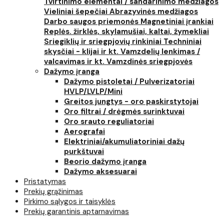
Tvirtinimo elementai / sandarinimo medžiagos
Vieliniai šepečiai
Abrazyvinės medžiagos
Darbo saugos priemonės
Magnetiniai įrankiai
Replės. žirklės, skylamušiai, kaltai, žymekliai
Sriegiklių ir sriegpjovių rinkiniai
Techniniai
skysčiai - klijai ir kt.
Vamzdelių lenkimas /
valcavimas ir kt.
Vamzdinės sriegpjovės
Dažymo įranga
Dažymo pistoletai / Pulverizatoriai
HVLP/LVLP/Mini
Greitos jungtys - oro paskirstytojai
Oro filtrai / drėgmės surinktuvai
Oro srauto reguliatoriai
Aerografai
Elektriniai/akumuliatoriniai dažų
purkštuvai
Beorio dažymo įranga
Dažymo aksesuarai
Pristatymas
Prekių grąžinimas
Pirkimo sąlygos ir taisyklės
Prekių garantinis aptarnavimas