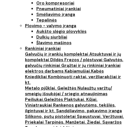
Oro kompresoriai
Pneumatiniai įrankiai
Smėliavimo įranga
Tepalinės
Plovimo - valymo įranga
Aukšto slėgio plovyklės
Dulkių siurbliai
Šlavimo mašinos
Rankiniai įrankiai
Galvučių ir įrankių komplektai
Atsuktuvai ir jų
komplektai
Dildės
Frezos / plėstuvai
Galvutės,
galvučių rinkiniai
Grąžtai ir jų rinkiniai
Įrankiai
elektros darbams
Kabiamušiai.Kabės
Kniedikliai
Kombinuoti raktai, veržliarakčiai ir
kt.
Metalo pjūklai. Geležtės
Nulaužtų varžtų/
smeigių išsukėjai / sriegio atnaujinimas
Peiliukai.Geležtės
Plaktukai. Kūjai.
Viniatraukiai
Rankenos galvutėms, tekšlės,
ilgintuvai ir kt.
Sandėliavimo, pakavimo įranga
Silikono, putų pistoletai
Spaustuvai. Veržtuvai.
Priekalai
Tarpinės. Manžetai. Žiedai. Sąvaržos