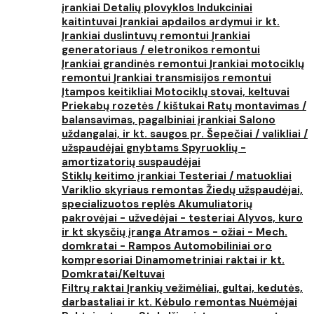
įrankiai
Detalių plovyklos
Indukciniai
kaitintuvai
Įrankiai apdailos ardymui ir kt.
Įrankiai duslintuvų remontui
Įrankiai
generatoriaus / eletronikos remontui
Įrankiai grandinės remontui
Įrankiai motociklų
remontui
Įrankiai transmisijos remontui
Įtampos keitikliai
Motociklų stovai, keltuvai
Priekabų rozetės / kištukai
Ratų montavimas /
balansavimas, pagalbiniai įrankiai
Salono
uždangalai, ir kt. saugos pr.
Šepečiai / valikliai /
užspaudėjai gnybtams
Spyruoklių -
amortizatorių suspaudėjai
Stiklų keitimo įrankiai
Testeriai / matuokliai
Variklio skyriaus remontas
Žiedų užspaudėjai,
specializuotos replės
Akumuliatorių
pakrovėjai - užvedėjai - testeriai
Alyvos, kuro
ir kt skysčių įranga
Atramos - ožiai - Mech.
domkratai - Rampos
Automobiliniai oro
kompresoriai
Dinamometriniai raktai ir kt.
Domkratai/Keltuvai
Filtrų raktai
Įrankių vežimėliai, gultai, kedutės,
darbastaliai ir kt.
Kėbulo remontas
Nuėmėjai