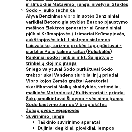
ir šlifuokliai
Matavimo įranga, nivelyrai
Staklės
Sodo - lauko technika
Alyva
Benzininės vibroliniuotės
Benzininiai
varikliai
Betono glaistyklės
Betono pjaustymo
mašinos
Elektros generatoriai
Grandininiai
pjūklai
Krūmapjovės / trimeriai
Krūmapjovės,
aukštapjovės ir kt.
Laistymo sistemos
Laisvalaiko, turizmo prekės
Lapų pūstuvai -
siurbliai
Polių kalimo kaltai (Poliakalės)
Rankiniai sodo įrankiai ir kt.
Šaligatvių -
trinkelių klojimo įranga
Sniego valytuvai
Sodo purkštuvai
Sodo
traktoriukai
Vandens siurbliai ir jų priedai
Vibro kojos
Žemės grąžtai
Aeratoriai -
skarifikatoriai
Malkų skaldyklės, vežimėliai,
malkinės
Motoblokai / Kultivatoriai ir priedai
Šakų smulkintuvai
Šildymo - vėsinimo įranga
Sodo laistymo žarnos
Vibroplokštės
Žoliapjovės - vejapjovės
Suvirinimo įranga
Taškinio suvirinimo aparatai
Dujiniai degikliai, pjovikliai, lempos