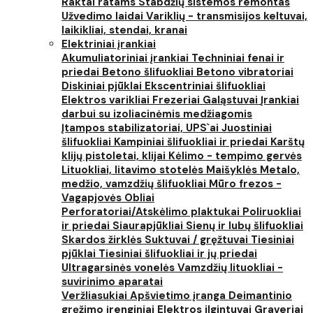
Raktai ratams
Stabdžių sistemos remontas
Užvedimo laidai
Variklių - transmisijos keltuvai,
laikikliai, stendai, kranai
Elektriniai įrankiai
Akumuliatoriniai įrankiai
Techniniai fenai ir
priedai
Betono šlifuokliai
Betono vibratoriai
Diskiniai pjūklai
Ekscentriniai šlifuokliai
Elektros varikliai
Frezeriai
Galąstuvai
Įrankiai
darbui su izoliacinėmis medžiagomis
Įtampos stabilizatoriai, UPS`ai
Juostiniai
šlifuokliai
Kampiniai šlifuokliai ir priedai
Karštų
klijų pistoletai, klijai
Kėlimo - tempimo gervės
Lituokliai, litavimo stotelės
Maišyklės
Metalo,
medžio, vamzdžių šlifuokliai
Mūro frezos -
Vagapjovės
Obliai
Perforatoriai/Atskėlimo plaktukai
Poliruokliai
ir priedai
Siaurapjūkliai
Sienų ir lubų šlifuokliai
Skardos žirklės
Suktuvai / gręžtuvai
Tiesiniai
pjūklai
Tiesiniai šlifuokliai ir jų priedai
Ultragarsinės vonelės
Vamzdžių lituokliai -
suvirinimo aparatai
Veržliasukiai
Apšvietimo įranga
Deimantinio
gręžimo įrenginiai
Elektros ilgintuvai
Graveriai