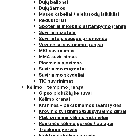
Dujų balionai
Dujų žarnos
Masės kabeliai / elektrodų laikikliai
Reduktoriai
Spoteriai ir kėbulo atitampymo įranga
Suvirinimo stalai
Suvirintojo saugos priemonės
Vežimėliai suvirinimo įrangai
MIG suvirinimas
MMA suvirinimas
Plazminis pjovimas
Suvirinimo magnetai
Suvirinimo skydeliai
TIG suvirinimas
Kėlimo - tempimo įranga
Gipso plokščių keltuvai
Kėlimo kranai
Kraninės - pakabinamos svarstyklės
Krovinio tvirtinimo/buksyravimo diržai
Platforminiai kėlimo vežimėliai
Rankinės kėlimo gervės / stropai
Traukimo gervės
Elektrinės kėlimo gervės