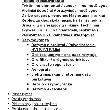
Tepalo presai,švirkštai
Tvirtinimo elementai / sandarinimo medžiagos
Vieliniai šepečiai
Abrazyvinės medžiagos
Darbo saugos priemonės
Magnetiniai įrankiai
Replės. žirklės, skylamušiai, kaltai, žymekliai
Sriegiklių ir sriegpjovių rinkiniai
Techniniai
skysčiai - klijai ir kt.
Vamzdelių lenkimas /
valcavimas ir kt.
Vamzdinės sriegpjovės
Dažymo įranga
Dažymo pistoletai / Pulverizatoriai
HVLP/LVLP/Mini
Greitos jungtys - oro paskirstytojai
Oro filtrai / drėgmės surinktuvai
Oro srauto reguliatoriai
Aerografai
Elektriniai/akumuliatoriniai dažų
purkštuvai
Beorio dažymo įranga
Dažymo aksesuarai
Pristatymas
Prekių grąžinimas
Pirkimo sąlygos ir taisyklės
Prekių garantinis aptarnavimas