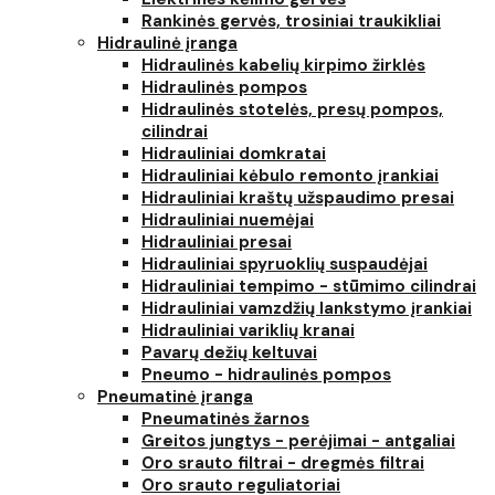
Rankinės gervės, trosiniai traukikliai
Hidraulinė įranga
Hidraulinės kabelių kirpimo žirklės
Hidraulinės pompos
Hidraulinės stotelės, presų pompos,
cilindrai
Hidrauliniai domkratai
Hidrauliniai kėbulo remonto įrankiai
Hidrauliniai kraštų užspaudimo presai
Hidrauliniai nuemėjai
Hidrauliniai presai
Hidrauliniai spyruoklių suspaudėjai
Hidrauliniai tempimo - stūmimo cilindrai
Hidrauliniai vamzdžių lankstymo įrankiai
Hidrauliniai variklių kranai
Pavarų dežių keltuvai
Pneumo - hidraulinės pompos
Pneumatinė įranga
Pneumatinės žarnos
Greitos jungtys - perėjimai - antgaliai
Oro srauto filtrai - dregmės filtrai
Oro srauto reguliatoriai