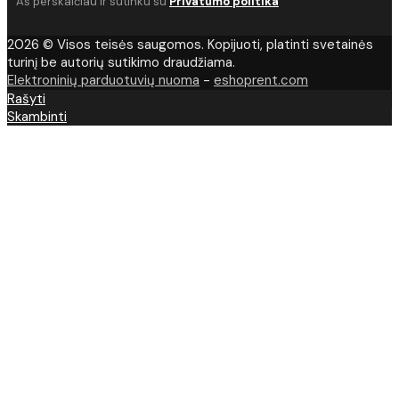
Aš perskaičiau ir sutinku su
Privatumo politika
2026 © Visos teisės saugomos. Kopijuoti, platinti svetainės
turinį be autorių sutikimo draudžiama.
Elektroninių parduotuvių nuoma
-
eshoprent.com
Rašyti
Skambinti