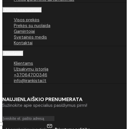
Klientų aptarnavimas
Visos prekės
Prekės su nuolaida
Gamintojai
Svetainės medis
Kontaktai
Klientams
Klientams
Užsakymų istorija
+37064700346
info@irankistai.lt
NAUJIENLAIŠKIO PRENUMERATA
Sužinokite apie specialius pasiūlymus pirmi!