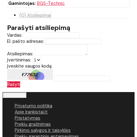
Gamintojas:
BGS-Technic
(0) Atsiliepimai
Parašyti atsiliepimą
Vardas:
El. pašto adresas:
Atsiliepimas:
Įvertinimas:
Įveskite saugos kodą:
Rašyti
Informacija
Privatumo politika
Apie Irankistai.lt
Pristatymas
Prekių grąžinimas
Pirkimo sąlygos ir taisyklės
Prekių garantinis aptarnavimas