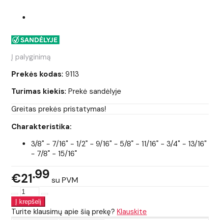
Į palyginimą
Prekės kodas:
9113
Turimas kiekis:
Prekė sandėlyje
Greitas prekės pristatymas!
Charakteristika:
3/8" - 7/16" - 1/2" - 9/16" - 5/8" - 11/16" - 3/4" - 13/16"
- 7/8" - 15/16"
99
€21
su PVM
Turite klausimų apie šią prekę?
Klauskite