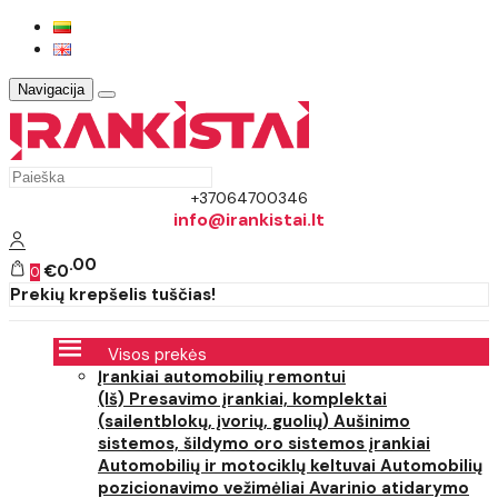
Navigacija
+37064700346
info@irankistai.lt
00
€0
0
Prekių krepšelis tuščias!
Visos prekės
Įrankiai automobilių remontui
(Iš) Presavimo įrankiai, komplektai
(sailentblokų, įvorių, guolių)
Aušinimo
sistemos, šildymo oro sistemos įrankiai
Automobilių ir motociklų keltuvai
Automobilių
pozicionavimo vežimėliai
Avarinio atidarymo