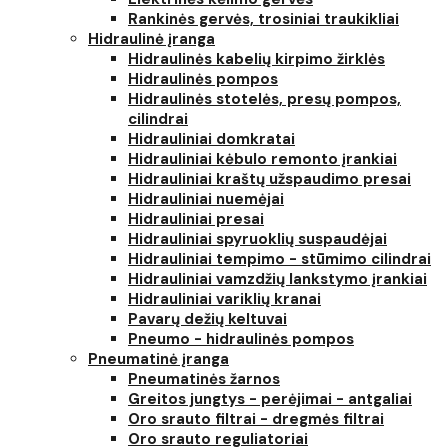
Rankinės gervės, trosiniai traukikliai
Hidraulinė įranga
Hidraulinės kabelių kirpimo žirklės
Hidraulinės pompos
Hidraulinės stotelės, presų pompos,
cilindrai
Hidrauliniai domkratai
Hidrauliniai kėbulo remonto įrankiai
Hidrauliniai kraštų užspaudimo presai
Hidrauliniai nuemėjai
Hidrauliniai presai
Hidrauliniai spyruoklių suspaudėjai
Hidrauliniai tempimo - stūmimo cilindrai
Hidrauliniai vamzdžių lankstymo įrankiai
Hidrauliniai variklių kranai
Pavarų dežių keltuvai
Pneumo - hidraulinės pompos
Pneumatinė įranga
Pneumatinės žarnos
Greitos jungtys - perėjimai - antgaliai
Oro srauto filtrai - dregmės filtrai
Oro srauto reguliatoriai