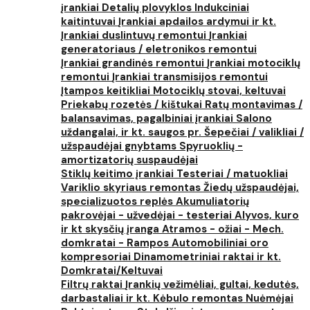
įrankiai
Detalių plovyklos
Indukciniai
kaitintuvai
Įrankiai apdailos ardymui ir kt.
Įrankiai duslintuvų remontui
Įrankiai
generatoriaus / eletronikos remontui
Įrankiai grandinės remontui
Įrankiai motociklų
remontui
Įrankiai transmisijos remontui
Įtampos keitikliai
Motociklų stovai, keltuvai
Priekabų rozetės / kištukai
Ratų montavimas /
balansavimas, pagalbiniai įrankiai
Salono
uždangalai, ir kt. saugos pr.
Šepečiai / valikliai /
užspaudėjai gnybtams
Spyruoklių -
amortizatorių suspaudėjai
Stiklų keitimo įrankiai
Testeriai / matuokliai
Variklio skyriaus remontas
Žiedų užspaudėjai,
specializuotos replės
Akumuliatorių
pakrovėjai - užvedėjai - testeriai
Alyvos, kuro
ir kt skysčių įranga
Atramos - ožiai - Mech.
domkratai - Rampos
Automobiliniai oro
kompresoriai
Dinamometriniai raktai ir kt.
Domkratai/Keltuvai
Filtrų raktai
Įrankių vežimėliai, gultai, kedutės,
darbastaliai ir kt.
Kėbulo remontas
Nuėmėjai