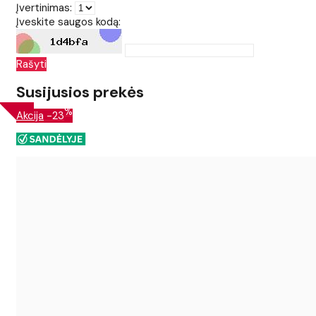
Įvertinimas:
Įveskite saugos kodą:
Rašyti
Susijusios prekės
%
Akcija
-23