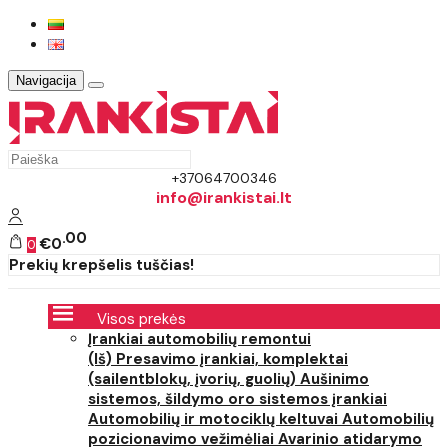
Navigacija
+37064700346
info@irankistai.lt
00
€0
0
Prekių krepšelis tuščias!
Visos prekės
Įrankiai automobilių remontui
(Iš) Presavimo įrankiai, komplektai
(sailentblokų, įvorių, guolių)
Aušinimo
sistemos, šildymo oro sistemos įrankiai
Automobilių ir motociklų keltuvai
Automobilių
pozicionavimo vežimėliai
Avarinio atidarymo