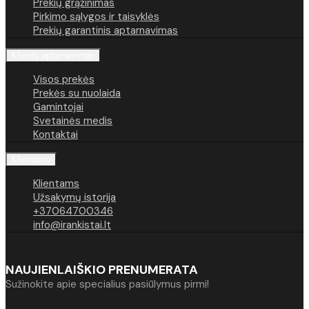
Prekių grąžinimas
Pirkimo sąlygos ir taisyklės
Prekių garantinis aptarnavimas
Klientų aptarnavimas
Visos prekės
Prekės su nuolaida
Gamintojai
Svetainės medis
Kontaktai
Klientams
Klientams
Užsakymų istorija
+37064700346
info@irankistai.lt
NAUJIENLAIŠKIO PRENUMERATA
Sužinokite apie specialius pasiūlymus pirmi!