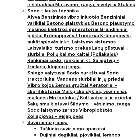
ir šlifuokliai
Matavimo įranga, nivelyrai
Staklės
Sodo - lauko technika
Alyva
Benzininės vibroliniuotės
Benzininiai
varikliai
Betono glaistyklės
Betono pjaustymo
mašinos
Elektros generatoriai
Grandininiai
pjūklai
Krūmapjovės / trimeriai
Krūmapjovės,
aukštapjovės ir kt.
Laistymo sistemos
Laisvalaiko, turizmo prekės
Lapų pūstuvai -
siurbliai
Polių kalimo kaltai (Poliakalės)
Rankiniai sodo įrankiai ir kt.
Šaligatvių -
trinkelių klojimo įranga
Sniego valytuvai
Sodo purkštuvai
Sodo
traktoriukai
Vandens siurbliai ir jų priedai
Vibro kojos
Žemės grąžtai
Aeratoriai -
skarifikatoriai
Malkų skaldyklės, vežimėliai,
malkinės
Motoblokai / Kultivatoriai ir priedai
Šakų smulkintuvai
Šildymo - vėsinimo įranga
Sodo laistymo žarnos
Vibroplokštės
Žoliapjovės - vejapjovės
Suvirinimo įranga
Taškinio suvirinimo aparatai
Dujiniai degikliai, pjovikliai, lempos