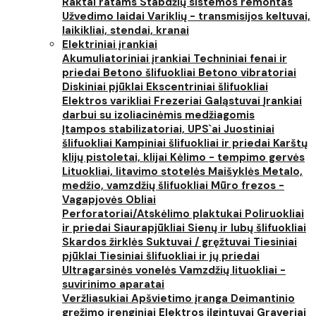
Raktai ratams
Stabdžių sistemos remontas
Užvedimo laidai
Variklių - transmisijos keltuvai,
laikikliai, stendai, kranai
Elektriniai įrankiai
Akumuliatoriniai įrankiai
Techniniai fenai ir
priedai
Betono šlifuokliai
Betono vibratoriai
Diskiniai pjūklai
Ekscentriniai šlifuokliai
Elektros varikliai
Frezeriai
Galąstuvai
Įrankiai
darbui su izoliacinėmis medžiagomis
Įtampos stabilizatoriai, UPS`ai
Juostiniai
šlifuokliai
Kampiniai šlifuokliai ir priedai
Karštų
klijų pistoletai, klijai
Kėlimo - tempimo gervės
Lituokliai, litavimo stotelės
Maišyklės
Metalo,
medžio, vamzdžių šlifuokliai
Mūro frezos -
Vagapjovės
Obliai
Perforatoriai/Atskėlimo plaktukai
Poliruokliai
ir priedai
Siaurapjūkliai
Sienų ir lubų šlifuokliai
Skardos žirklės
Suktuvai / gręžtuvai
Tiesiniai
pjūklai
Tiesiniai šlifuokliai ir jų priedai
Ultragarsinės vonelės
Vamzdžių lituokliai -
suvirinimo aparatai
Veržliasukiai
Apšvietimo įranga
Deimantinio
gręžimo įrenginiai
Elektros ilgintuvai
Graveriai