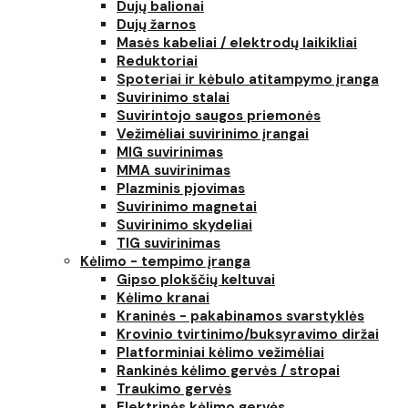
Dujų balionai
Dujų žarnos
Masės kabeliai / elektrodų laikikliai
Reduktoriai
Spoteriai ir kėbulo atitampymo įranga
Suvirinimo stalai
Suvirintojo saugos priemonės
Vežimėliai suvirinimo įrangai
MIG suvirinimas
MMA suvirinimas
Plazminis pjovimas
Suvirinimo magnetai
Suvirinimo skydeliai
TIG suvirinimas
Kėlimo - tempimo įranga
Gipso plokščių keltuvai
Kėlimo kranai
Kraninės - pakabinamos svarstyklės
Krovinio tvirtinimo/buksyravimo diržai
Platforminiai kėlimo vežimėliai
Rankinės kėlimo gervės / stropai
Traukimo gervės
Elektrinės kėlimo gervės