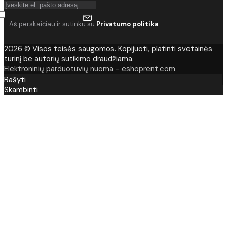
Aš perskaičiau ir sutinku su
Privatumo politika
2026 © Visos teisės saugomos. Kopijuoti, platinti svetainės
turinį be autorių sutikimo draudžiama.
Elektroninių parduotuvių nuoma
-
eshoprent.com
Rašyti
Skambinti