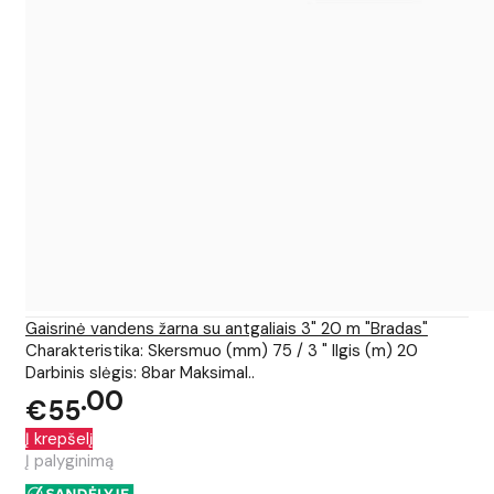
Gaisrinė vandens žarna su antgaliais 3" 20 m "Bradas"
Charakteristika: Skersmuo (mm) 75 / 3 " Ilgis (m) 20
Darbinis slėgis: 8bar Maksimal..
00
€55
Į krepšelį
Į palyginimą