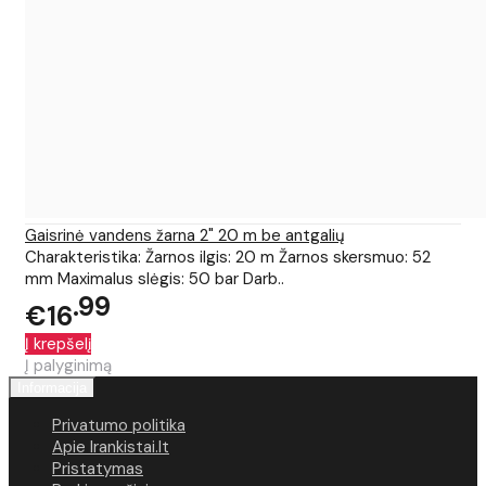
Gaisrinė vandens žarna 2" 20 m be antgalių
Charakteristika: Žarnos ilgis: 20 m Žarnos skersmuo: 52
mm Maximalus slėgis: 50 bar Darb..
99
€16
Į krepšelį
Į palyginimą
Informacija
Privatumo politika
Apie Irankistai.lt
Pristatymas