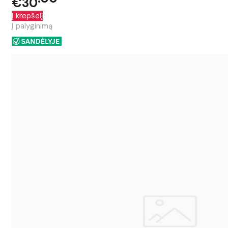
€30
Į krepšelį
Į palyginimą