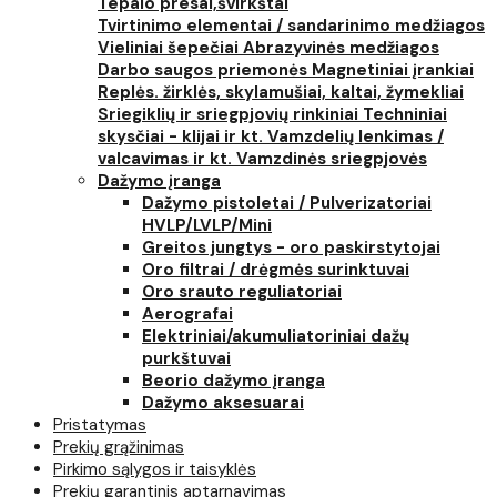
Tepalo presai,švirkštai
Tvirtinimo elementai / sandarinimo medžiagos
Vieliniai šepečiai
Abrazyvinės medžiagos
Darbo saugos priemonės
Magnetiniai įrankiai
Replės. žirklės, skylamušiai, kaltai, žymekliai
Sriegiklių ir sriegpjovių rinkiniai
Techniniai
skysčiai - klijai ir kt.
Vamzdelių lenkimas /
valcavimas ir kt.
Vamzdinės sriegpjovės
Dažymo įranga
Dažymo pistoletai / Pulverizatoriai
HVLP/LVLP/Mini
Greitos jungtys - oro paskirstytojai
Oro filtrai / drėgmės surinktuvai
Oro srauto reguliatoriai
Aerografai
Elektriniai/akumuliatoriniai dažų
purkštuvai
Beorio dažymo įranga
Dažymo aksesuarai
Pristatymas
Prekių grąžinimas
Pirkimo sąlygos ir taisyklės
Prekių garantinis aptarnavimas