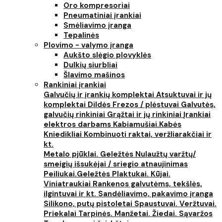
Oro kompresoriai
Pneumatiniai įrankiai
Smėliavimo įranga
Tepalinės
Plovimo - valymo įranga
Aukšto slėgio plovyklės
Dulkių siurbliai
Šlavimo mašinos
Rankiniai įrankiai
Galvučių ir įrankių komplektai
Atsuktuvai ir jų
komplektai
Dildės
Frezos / plėstuvai
Galvutės,
galvučių rinkiniai
Grąžtai ir jų rinkiniai
Įrankiai
elektros darbams
Kabiamušiai.Kabės
Kniedikliai
Kombinuoti raktai, veržliarakčiai ir
kt.
Metalo pjūklai. Geležtės
Nulaužtų varžtų/
smeigių išsukėjai / sriegio atnaujinimas
Peiliukai.Geležtės
Plaktukai. Kūjai.
Viniatraukiai
Rankenos galvutėms, tekšlės,
ilgintuvai ir kt.
Sandėliavimo, pakavimo įranga
Silikono, putų pistoletai
Spaustuvai. Veržtuvai.
Priekalai
Tarpinės. Manžetai. Žiedai. Sąvaržos