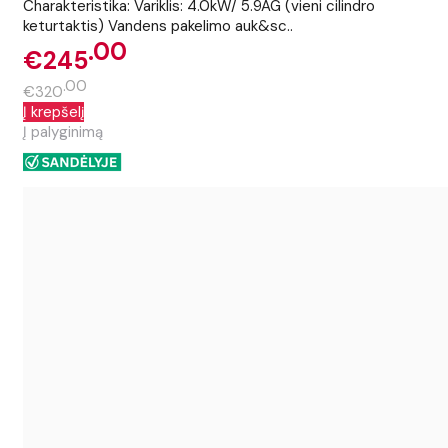
Charakteristika: Variklis: 4.0kW/ 5.9AG (vieni cilindro
keturtaktis) Vandens pakelimo auk&sc..
00
€245
00
€320
Į krepšelį
Į palyginimą