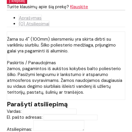
Turite klausimų apie šią prekę?
Klauskite
Aprašymas
(0) Atsiliepimai
Žarna su 4" (100mm) skersmeniu yra skirta dirbti su
varikliniu siurbliu. Šilko poliesterio medžiaga, prijungimo
galai yra pagaminti iš aliuminio.
Paskirtis / Panaudojimas
žarnos, pagamintos iš aukštos kokybės balto poliesterio
šilko. Pasižymi lengvumu ir lankstumo ir atsparumo
atmosferos svyravimams. Žarnos naudojamos daugiausia
su vidaus degimo siurbliais išleisti vandenį iš užlietų
teritorijų, pastatų, šulinių ar tranšėjos.
Parašyti atsiliepimą
Vardas:
El. pašto adresas:
Atsiliepimas: