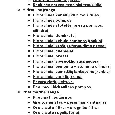
Rankinės gervės, trosiniai traukikliai
Hidraulinė įranga
Hidraulinės kabelių kirpimo žirklės
Hidraulinės pompos
Hidraulinės stotelės, presų pompos,
cilindrai
Hidrauliniai domkratai
Hidrauliniai kėbulo remonto įrankiai
Hidrauliniai kraštų užspaudimo presai
Hidrauliniai nuemėjai
Hidrauliniai presai
Hidrauliniai spyruoklių suspaudėjai
Hidrauliniai tempimo - stūmimo cilindrai
Hidrauliniai vamzdžių lankstymo įrankiai
Hidrauliniai variklių kranai
Pavarų dežių keltuvai
Pneumo - hidraulinės pompos
Pneumatinė įranga
Pneumatinės žarnos
Greitos jungtys - perėjimai - antgaliai
Oro srauto filtrai - dregmės filtrai
Oro srauto reguliatoriai