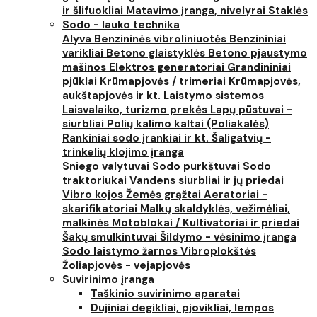
ir šlifuokliai
Matavimo įranga, nivelyrai
Staklės
Sodo - lauko technika
Alyva
Benzininės vibroliniuotės
Benzininiai
varikliai
Betono glaistyklės
Betono pjaustymo
mašinos
Elektros generatoriai
Grandininiai
pjūklai
Krūmapjovės / trimeriai
Krūmapjovės,
aukštapjovės ir kt.
Laistymo sistemos
Laisvalaiko, turizmo prekės
Lapų pūstuvai -
siurbliai
Polių kalimo kaltai (Poliakalės)
Rankiniai sodo įrankiai ir kt.
Šaligatvių -
trinkelių klojimo įranga
Sniego valytuvai
Sodo purkštuvai
Sodo
traktoriukai
Vandens siurbliai ir jų priedai
Vibro kojos
Žemės grąžtai
Aeratoriai -
skarifikatoriai
Malkų skaldyklės, vežimėliai,
malkinės
Motoblokai / Kultivatoriai ir priedai
Šakų smulkintuvai
Šildymo - vėsinimo įranga
Sodo laistymo žarnos
Vibroplokštės
Žoliapjovės - vejapjovės
Suvirinimo įranga
Taškinio suvirinimo aparatai
Dujiniai degikliai, pjovikliai, lempos