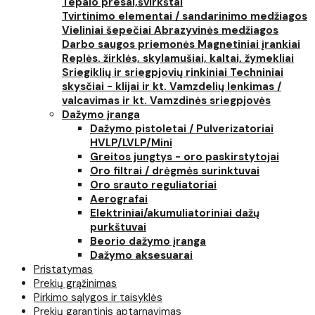
Tepalo presai,švirkštai
Tvirtinimo elementai / sandarinimo medžiagos
Vieliniai šepečiai
Abrazyvinės medžiagos
Darbo saugos priemonės
Magnetiniai įrankiai
Replės. žirklės, skylamušiai, kaltai, žymekliai
Sriegiklių ir sriegpjovių rinkiniai
Techniniai
skysčiai - klijai ir kt.
Vamzdelių lenkimas /
valcavimas ir kt.
Vamzdinės sriegpjovės
Dažymo įranga
Dažymo pistoletai / Pulverizatoriai
HVLP/LVLP/Mini
Greitos jungtys - oro paskirstytojai
Oro filtrai / drėgmės surinktuvai
Oro srauto reguliatoriai
Aerografai
Elektriniai/akumuliatoriniai dažų
purkštuvai
Beorio dažymo įranga
Dažymo aksesuarai
Pristatymas
Prekių grąžinimas
Pirkimo sąlygos ir taisyklės
Prekių garantinis aptarnavimas