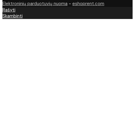
Elektroninių parduotuvių nuoma
-
eshoprent.com
Rašyti
Skambinti