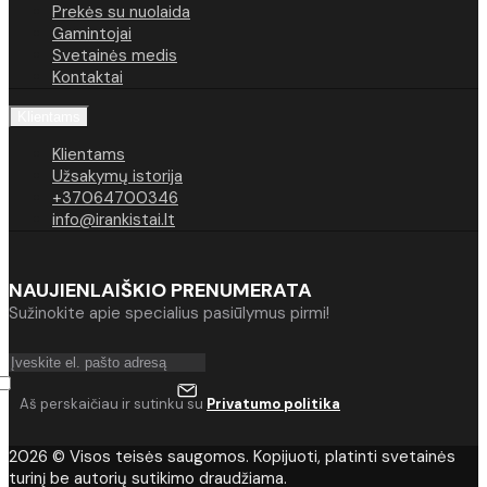
Prekės su nuolaida
Gamintojai
Svetainės medis
Kontaktai
Klientams
Klientams
Užsakymų istorija
+37064700346
info@irankistai.lt
NAUJIENLAIŠKIO PRENUMERATA
Sužinokite apie specialius pasiūlymus pirmi!
Aš perskaičiau ir sutinku su
Privatumo politika
2026 © Visos teisės saugomos. Kopijuoti, platinti svetainės
turinį be autorių sutikimo draudžiama.