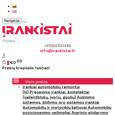
Navigacija
+37064700346
info@irankistai.lt
00
€0
0
Prekių krepšelis tuščias!
Visos prekės
Įrankiai automobilių remontui
(Iš) Presavimo įrankiai, komplektai
(sailentblokų, įvorių, guolių)
Aušinimo
sistemos, šildymo oro sistemos įrankiai
Automobilių ir motociklų keltuvai
Automobilių
pozicionavimo vežimėliai
Avarinio atidarymo