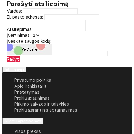
Parašyti atsiliepimą
Vardas:
El. pašto adresas:
Atsiliepimas:
Įvertinimas:
Įveskite saugos kodą:
Rašyti
Informacija
Privatumo politika
Apie Irankistai.lt
Pristatymas
Prekių grąžinimas
Pirkimo sąlygos ir taisyklės
Prekių garantinis aptarnavimas
Klientų aptarnavimas
Visos prekės