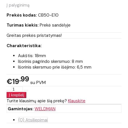
Į palyginimą
Prekės kodas:
CB50-E10
Turimas kiekis:
Prekė sandėlyje
Greitas prekės pristatymas!
Charakteristika:
Aukštis: 18mm
Išorinis pagrindo skersmuo: 8 mm
Išorinis skersmuo prie išėjimo: 6,5 mm
99
€19
su PVM
Turite klausimų apie šią prekę?
Klauskite
Gamintojas:
WELDMAN
(0) Atsiliepimai