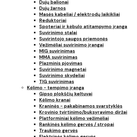
Dujų balionai
Dujų žarnos
Masės kabeliai / elektrodų laikikliai
Reduktoriai
Spoteriai ir kėbulo atitampymo įranga
Suvirinimo stalai
Suvirintojo saugos priemonės
Vežimėliai suvirinimo įrangai
MIG suvirinimas
MMA suvirinimas
Plazminis pjovimas
Suvirinimo magnetai
Suvirinimo skydeliai
TIG suvirinimas
Kėlimo - tempimo įranga
Gipso plokščių keltuvai
Kėlimo kranai
Kraninės - pakabinamos svarstyklės
Krovinio tvirtinimo/buksyravimo diržai
Platforminiai kėlimo vežimėliai
Rankinės kėlimo gervės / stropai
Traukimo gervės
Elektrinės kėlimo gervės