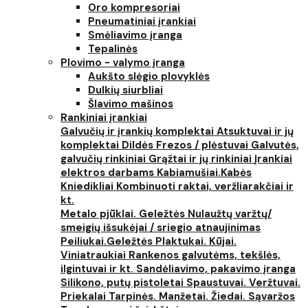
Oro kompresoriai
Pneumatiniai įrankiai
Smėliavimo įranga
Tepalinės
Plovimo - valymo įranga
Aukšto slėgio plovyklės
Dulkių siurbliai
Šlavimo mašinos
Rankiniai įrankiai
Galvučių ir įrankių komplektai
Atsuktuvai ir jų
komplektai
Dildės
Frezos / plėstuvai
Galvutės,
galvučių rinkiniai
Grąžtai ir jų rinkiniai
Įrankiai
elektros darbams
Kabiamušiai.Kabės
Kniedikliai
Kombinuoti raktai, veržliarakčiai ir
kt.
Metalo pjūklai. Geležtės
Nulaužtų varžtų/
smeigių išsukėjai / sriegio atnaujinimas
Peiliukai.Geležtės
Plaktukai. Kūjai.
Viniatraukiai
Rankenos galvutėms, tekšlės,
ilgintuvai ir kt.
Sandėliavimo, pakavimo įranga
Silikono, putų pistoletai
Spaustuvai. Veržtuvai.
Priekalai
Tarpinės. Manžetai. Žiedai. Sąvaržos