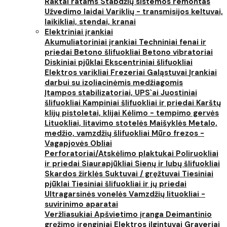
Raktai ratams
Stabdžių sistemos remontas
Užvedimo laidai
Variklių - transmisijos keltuvai,
laikikliai, stendai, kranai
Elektriniai įrankiai
Akumuliatoriniai įrankiai
Techniniai fenai ir
priedai
Betono šlifuokliai
Betono vibratoriai
Diskiniai pjūklai
Ekscentriniai šlifuokliai
Elektros varikliai
Frezeriai
Galąstuvai
Įrankiai
darbui su izoliacinėmis medžiagomis
Įtampos stabilizatoriai, UPS`ai
Juostiniai
šlifuokliai
Kampiniai šlifuokliai ir priedai
Karštų
klijų pistoletai, klijai
Kėlimo - tempimo gervės
Lituokliai, litavimo stotelės
Maišyklės
Metalo,
medžio, vamzdžių šlifuokliai
Mūro frezos -
Vagapjovės
Obliai
Perforatoriai/Atskėlimo plaktukai
Poliruokliai
ir priedai
Siaurapjūkliai
Sienų ir lubų šlifuokliai
Skardos žirklės
Suktuvai / gręžtuvai
Tiesiniai
pjūklai
Tiesiniai šlifuokliai ir jų priedai
Ultragarsinės vonelės
Vamzdžių lituokliai -
suvirinimo aparatai
Veržliasukiai
Apšvietimo įranga
Deimantinio
gręžimo įrenginiai
Elektros ilgintuvai
Graveriai