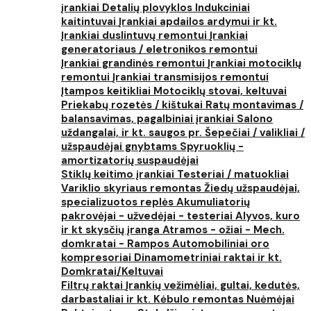
įrankiai
Detalių plovyklos
Indukciniai
kaitintuvai
Įrankiai apdailos ardymui ir kt.
Įrankiai duslintuvų remontui
Įrankiai
generatoriaus / eletronikos remontui
Įrankiai grandinės remontui
Įrankiai motociklų
remontui
Įrankiai transmisijos remontui
Įtampos keitikliai
Motociklų stovai, keltuvai
Priekabų rozetės / kištukai
Ratų montavimas /
balansavimas, pagalbiniai įrankiai
Salono
uždangalai, ir kt. saugos pr.
Šepečiai / valikliai /
užspaudėjai gnybtams
Spyruoklių -
amortizatorių suspaudėjai
Stiklų keitimo įrankiai
Testeriai / matuokliai
Variklio skyriaus remontas
Žiedų užspaudėjai,
specializuotos replės
Akumuliatorių
pakrovėjai - užvedėjai - testeriai
Alyvos, kuro
ir kt skysčių įranga
Atramos - ožiai - Mech.
domkratai - Rampos
Automobiliniai oro
kompresoriai
Dinamometriniai raktai ir kt.
Domkratai/Keltuvai
Filtrų raktai
Įrankių vežimėliai, gultai, kedutės,
darbastaliai ir kt.
Kėbulo remontas
Nuėmėjai