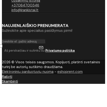
Užsakymų istorija
+37064700346
info@irankistai.lt
NAUJIENLAIŠKIO PRENUMERATA
Sužinokite apie specialius pasiūlymus pirmi!
Aš perskaičiau ir sutinku su
Privatumo politika
2026 © Visos teisės saugomos. Kopijuoti, platinti svetainės
turinį be autorių sutikimo draudžiama.
Elektroninių parduotuvių nuoma
-
eshoprent.com
Rašyti
Skambinti