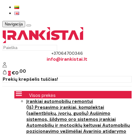
Navigacija
+37064700346
info@irankistai.lt
00
€0
0
Prekių krepšelis tuščias!
Visos prekės
Įrankiai automobilių remontui
(Iš) Presavimo įrankiai, komplektai
(sailentblokų, įvorių, guolių)
Aušinimo
sistemos, šildymo oro sistemos įrankiai
Automobilių ir motociklų keltuvai
Automobilių
pozicionavimo vežimėliai
Avarinio atidarymo