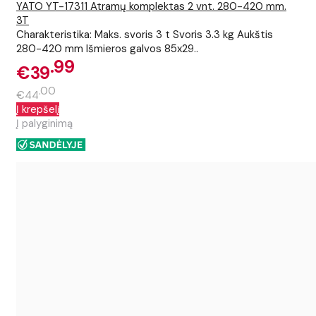
YATO YT-17311 Atramų komplektas 2 vnt. 280-420 mm.
3T
Charakteristika: Maks. svoris 3 t Svoris 3.3 kg Aukštis
280-420 mm Išmieros galvos 85x29..
99
€39
00
€44
Į krepšelį
Į palyginimą