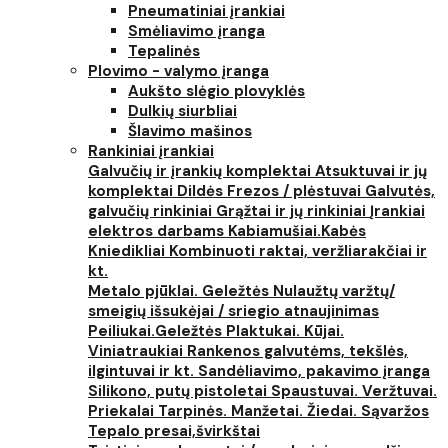
Pneumatiniai įrankiai
Smėliavimo įranga
Tepalinės
Plovimo - valymo įranga
Aukšto slėgio plovyklės
Dulkių siurbliai
Šlavimo mašinos
Rankiniai įrankiai
Galvučių ir įrankių komplektai
Atsuktuvai ir jų
komplektai
Dildės
Frezos / plėstuvai
Galvutės,
galvučių rinkiniai
Grąžtai ir jų rinkiniai
Įrankiai
elektros darbams
Kabiamušiai.Kabės
Kniedikliai
Kombinuoti raktai, veržliarakčiai ir
kt.
Metalo pjūklai. Geležtės
Nulaužtų varžtų/
smeigių išsukėjai / sriegio atnaujinimas
Peiliukai.Geležtės
Plaktukai. Kūjai.
Viniatraukiai
Rankenos galvutėms, tekšlės,
ilgintuvai ir kt.
Sandėliavimo, pakavimo įranga
Silikono, putų pistoletai
Spaustuvai. Veržtuvai.
Priekalai
Tarpinės. Manžetai. Žiedai. Sąvaržos
Tepalo presai,švirkštai