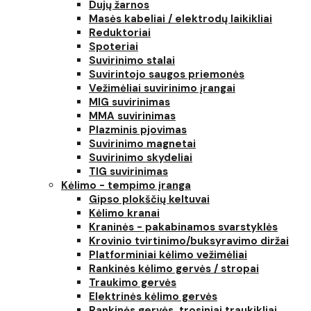
Dujų žarnos
Masės kabeliai / elektrodų laikikliai
Reduktoriai
Spoteriai
Suvirinimo stalai
Suvirintojo saugos priemonės
Vežimėliai suvirinimo įrangai
MIG suvirinimas
MMA suvirinimas
Plazminis pjovimas
Suvirinimo magnetai
Suvirinimo skydeliai
TIG suvirinimas
Kėlimo - tempimo įranga
Gipso plokščių keltuvai
Kėlimo kranai
Kraninės - pakabinamos svarstyklės
Krovinio tvirtinimo/buksyravimo diržai
Platforminiai kėlimo vežimėliai
Rankinės kėlimo gervės / stropai
Traukimo gervės
Elektrinės kėlimo gervės
Rankinės gervės, trosiniai traukikliai