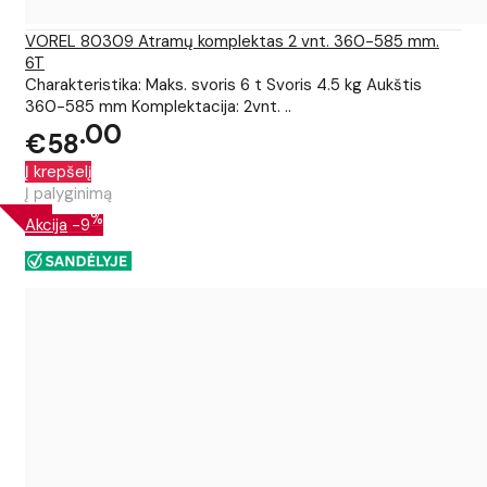
VOREL 80309 Atramų komplektas 2 vnt. 360-585 mm.
6T
Charakteristika: Maks. svoris 6 t Svoris 4.5 kg Aukštis
360-585 mm Komplektacija: 2vnt. ..
00
€58
Į krepšelį
Į palyginimą
%
Akcija
-9