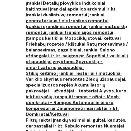
įrankiai
Detalių plovyklos
Indukciniai
kaitintuvai
Įrankiai apdailos ardymui ir kt.
Įrankiai duslintuvų remontui
Įrankiai
generatoriaus / eletronikos remontui
Įrankiai grandinės remontui
Įrankiai motociklų
remontui
Įrankiai transmisijos remontui
Įtampos keitikliai
Motociklų stovai, keltuvai
Priekabų rozetės / kištukai
Ratų montavimas /
balansavimas, pagalbiniai įrankiai
Salono
uždangalai, ir kt. saugos pr.
Šepečiai / valikliai /
užspaudėjai gnybtams
Spyruoklių -
amortizatorių suspaudėjai
Stiklų keitimo įrankiai
Testeriai / matuokliai
Variklio skyriaus remontas
Žiedų užspaudėjai,
specializuotos replės
Akumuliatorių
pakrovėjai - užvedėjai - testeriai
Alyvos, kuro
ir kt skysčių įranga
Atramos - ožiai - Mech.
domkratai - Rampos
Automobiliniai oro
kompresoriai
Dinamometriniai raktai ir kt.
Domkratai/Keltuvai
Filtrų raktai
Įrankių vežimėliai, gultai, kedutės,
darbastaliai ir kt.
Kėbulo remontas
Nuėmėjai