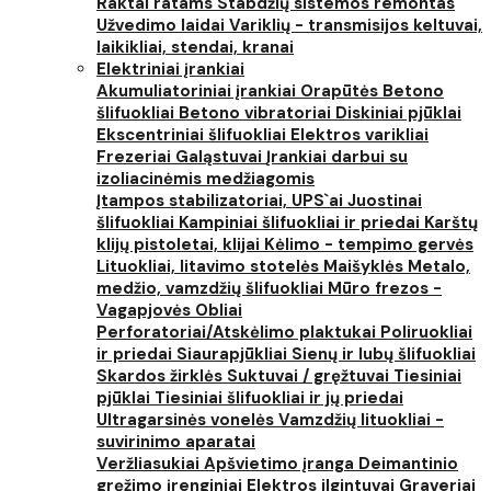
Raktai ratams
Stabdžių sistemos remontas
Užvedimo laidai
Variklių - transmisijos keltuvai,
laikikliai, stendai, kranai
Elektriniai įrankiai
Akumuliatoriniai įrankiai
Orapūtės
Betono
šlifuokliai
Betono vibratoriai
Diskiniai pjūklai
Ekscentriniai šlifuokliai
Elektros varikliai
Frezeriai
Galąstuvai
Įrankiai darbui su
izoliacinėmis medžiagomis
Įtampos stabilizatoriai, UPS`ai
Juostinai
šlifuokliai
Kampiniai šlifuokliai ir priedai
Karštų
klijų pistoletai, klijai
Kėlimo - tempimo gervės
Lituokliai, litavimo stotelės
Maišyklės
Metalo,
medžio, vamzdžių šlifuokliai
Mūro frezos -
Vagapjovės
Obliai
Perforatoriai/Atskėlimo plaktukai
Poliruokliai
ir priedai
Siaurapjūkliai
Sienų ir lubų šlifuokliai
Skardos žirklės
Suktuvai / gręžtuvai
Tiesiniai
pjūklai
Tiesiniai šlifuokliai ir jų priedai
Ultragarsinės vonelės
Vamzdžių lituokliai -
suvirinimo aparatai
Veržliasukiai
Apšvietimo įranga
Deimantinio
gręžimo įrenginiai
Elektros ilgintuvai
Graveriai