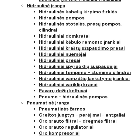
Hidraulinė įranga
Hidraulinės kabelių kirpimo žirklės
Hidraulinės pompos
Hidraulinės stotelės, presų pompos,
cilindrai
Hidrauliniai domkratai
Hidrauliniai kėbulo remonto įrankiai
Hidrauliniai kraštų užspaudimo presai
Hidrauliniai nuemėjai
Hidrauliniai presai
Hidrauliniai spyruoklių suspaudėjai
Hidrauliniai tempimo - stūmimo cilindrai
Hidrauliniai vamzdžių lankstymo įrankiai
Hidrauliniai variklių kranai
Pavarų dežių keltuvai
Pneumo - hidraulinės pompos
Pneumatinė įranga
Pneumatinės žarnos
Greitos jungtys - perėjimai - antgaliai
Oro srauto filtrai - dregmės filtrai
Oro srauto reguliatoriai
Oro kompresoriai