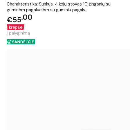
Charakteristika: Sunkus, 4 kojų stovas 10 žingsnių su
guminėm pagalvelėm su guminiu pagalv..
00
€55
Į krepšelį
Į palyginimą