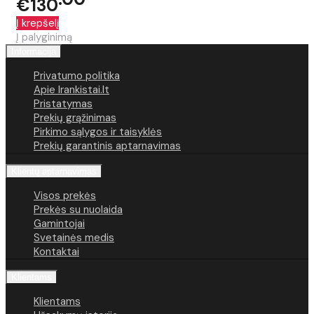
€130
Į krepšelį
Į palyginimą
Informacija
Privatumo politika
Apie Irankistai.lt
Pristatymas
Prekių grąžinimas
Pirkimo sąlygos ir taisyklės
Prekių garantinis aptarnavimas
Klientų aptarnavimas
Visos prekės
Prekės su nuolaida
Gamintojai
Svetainės medis
Kontaktai
Klientams
Klientams