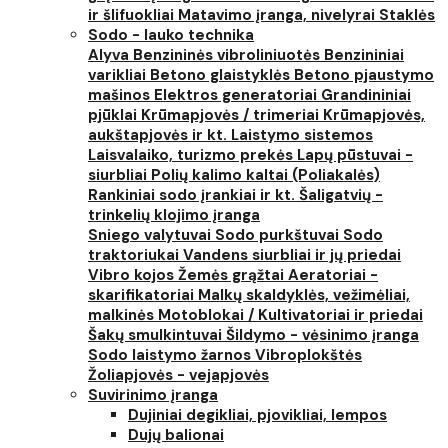
ir šlifuokliai
Matavimo įranga, nivelyrai
Staklės
Sodo - lauko technika
Alyva
Benzininės vibroliniuotės
Benzininiai
varikliai
Betono glaistyklės
Betono pjaustymo
mašinos
Elektros generatoriai
Grandininiai
pjūklai
Krūmapjovės / trimeriai
Krūmapjovės,
aukštapjovės ir kt.
Laistymo sistemos
Laisvalaiko, turizmo prekės
Lapų pūstuvai -
siurbliai
Polių kalimo kaltai (Poliakalės)
Rankiniai sodo įrankiai ir kt.
Šaligatvių -
trinkelių klojimo įranga
Sniego valytuvai
Sodo purkštuvai
Sodo
traktoriukai
Vandens siurbliai ir jų priedai
Vibro kojos
Žemės grąžtai
Aeratoriai -
skarifikatoriai
Malkų skaldyklės, vežimėliai,
malkinės
Motoblokai / Kultivatoriai ir priedai
Šakų smulkintuvai
Šildymo - vėsinimo įranga
Sodo laistymo žarnos
Vibroplokštės
Žoliapjovės - vejapjovės
Suvirinimo įranga
Dujiniai degikliai, pjovikliai, lempos
Dujų balionai