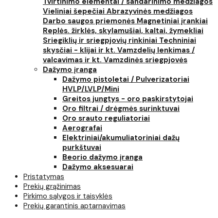
Tvirtinimo elementai / sandarinimo medžiagos
Vieliniai šepečiai
Abrazyvinės medžiagos
Darbo saugos priemonės
Magnetiniai įrankiai
Replės. žirklės, skylamušiai, kaltai, žymekliai
Sriegiklių ir sriegpjovių rinkiniai
Techniniai
skysčiai - klijai ir kt.
Vamzdelių lenkimas /
valcavimas ir kt.
Vamzdinės sriegpjovės
Dažymo įranga
Dažymo pistoletai / Pulverizatoriai
HVLP/LVLP/Mini
Greitos jungtys - oro paskirstytojai
Oro filtrai / drėgmės surinktuvai
Oro srauto reguliatoriai
Aerografai
Elektriniai/akumuliatoriniai dažų
purkštuvai
Beorio dažymo įranga
Dažymo aksesuarai
Pristatymas
Prekių grąžinimas
Pirkimo sąlygos ir taisyklės
Prekių garantinis aptarnavimas