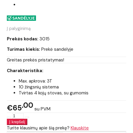
Į palyginimą
Prekės kodas:
3015
Turimas kiekis:
Prekė sandėlyje
Greitas prekės pristatymas!
Charakteristika:
Max. apkrova: 3T
10 žingsnių sistema
Tvirtas 4 kojų stovas, su gumomis
00
€65
su PVM
Turite klausimų apie šią prekę?
Klauskite